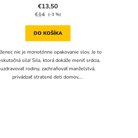
€13,50
€14
(–3 %)
DO KOŠÍKA
ženec nie je monotónne opakovanie slov. Je to
skutočná sila! Sila, ktorá dokáže meniť srdcia,
uzdravovať rodiny, zachraňovať manželstvá,
privádzať stratené deti domov,...