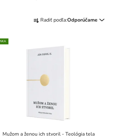
R
Radiť podľa:
Odporúčame
a
d
e
NKA
n
i
e
p
r
o
d
u
k
t
o
Mužom a ženou ich stvoril - Teológia tela
v