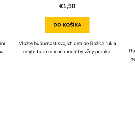
€1,50
DO KOŠÍKA
aní
Vložte budúcnosť svojich detí do Božích rúk a
Ru
na
majte tieto mocné modlitby vždy poruke.
ne