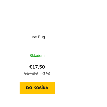
June Bug
Skladom
€17,50
€17,90
(–2 %)
DO KOŠÍKA