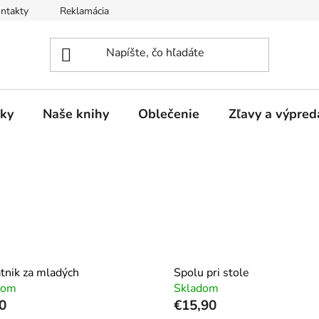
ntakty
Reklamácia
ky
Naše knihy
Oblečenie
Zľavy a výpred
tnik za mladých
Spolu pri stole
dom
Skladom
0
€15,90