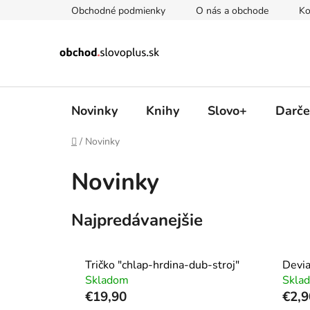
Prejsť
Obchodné podmienky
O nás a obchode
Ko
na
obsah
Novinky
Knihy
Slovo+
Darče
Domov
/
Novinky
Novinky
Najpredávanejšie
Tričko "chlap-hrdina-dub-stroj"
Devia
Skladom
Skla
€19,90
€2,9