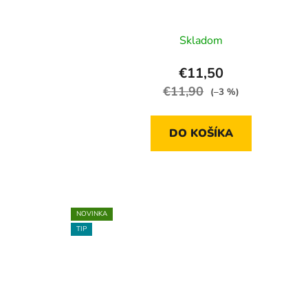
v
Skladom
€11,50
€11,90
(–3 %)
DO KOŠÍKA
NOVINKA
TIP