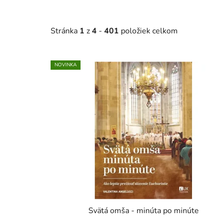
Stránka
1
z
4
-
401
položiek celkom
V
NOVINKA
ý
p
i
s
p
r
o
d
u
k
t
Svätá omša - minúta po minúte
o