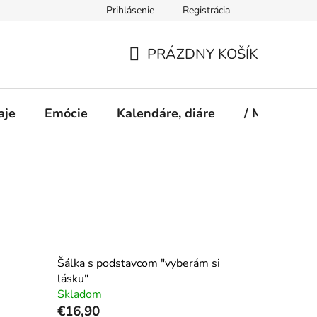
Prihlásenie
Registrácia
PRÁZDNY KOŠÍK
NÁKUPNÝ
KOŠÍK
aje
Emócie
Kalendáre, diáre
/ Magazín S
Šálka s podstavcom "vyberám si
lásku"
Skladom
€16,90