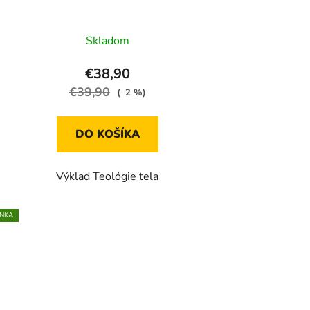
Skladom
€38,90
€39,90
(–2 %)
DO KOŠÍKA
Výklad Teológie tela
NKA