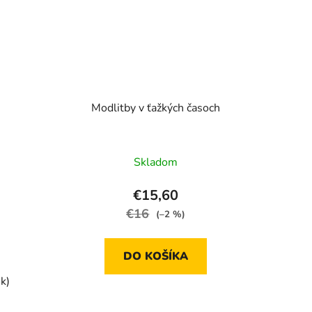
Modlitby v ťažkých časoch
Skladom
€15,60
€16
(–2 %)
DO KOŠÍKA
k)