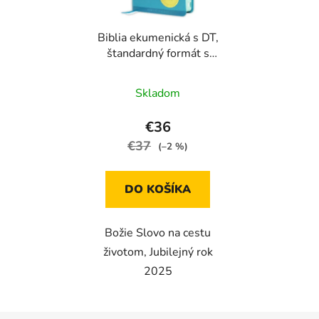
Biblia ekumenická s DT,
štandardný formát s
indexmi, tyrkysová,
2025
Skladom
€36
€37
(–2 %)
DO KOŠÍKA
Božie Slovo na cestu
životom, Jubilejný rok
2025