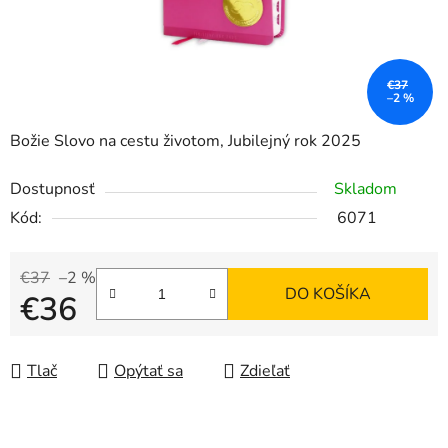
€37
–2 %
Božie Slovo na cestu životom, Jubilejný rok 2025
Dostupnosť
Skladom
Kód:
6071
€37
–2 %
DO KOŠÍKA
€36
Jednotková cena:
Tlač
Opýtať sa
Zdieľať