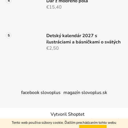
Dar z modrého poľa
€15,40
Detský kalendár 2027 s
ilustráciami a básničkami o svätých
€2,50
facebook slovoplus
magazín slovoplus.sk
Vytvoril Shoptet
Copyright 2026
Nakupujem+
. Všetky práva vyhradené.
Tento web používa súbory cookie. Ďalším prechádzaním tohto webu