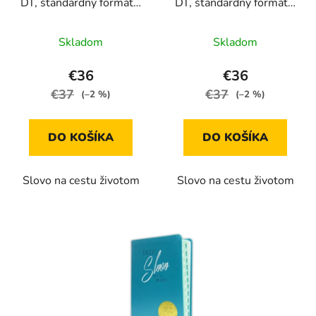
DT, štandardný formát s
DT, štandardný formát s
indexmi, ružová, 2025
indexmi, tyrkysová,
2025
Skladom
Skladom
€36
€36
€37
€37
(–2 %)
(–2 %)
DO KOŠÍKA
DO KOŠÍKA
Slovo na cestu životom
Slovo na cestu životom