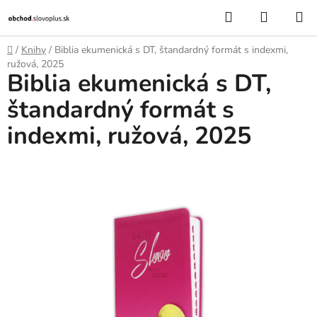
Prejsť
Hľadať
NÁKUP
na
KOŠÍK
obsah
Domov
/
Knihy
/
Biblia ekumenická s DT, štandardný formát s indexmi,
ružová, 2025
Biblia ekumenická s DT,
štandardný formát s
indexmi, ružová, 2025