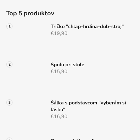
Z
á
Top 5 produktov
p
ä
Tričko "chlap-hrdina-dub-stroj"
t
€19,90
i
e
Spolu pri stole
€15,90
Šálka s podstavcom "vyberám si
lásku"
€16,90