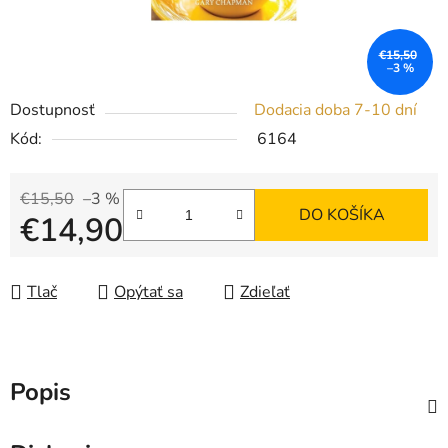
€15,50
–3 %
Dostupnosť
Dodacia doba 7-10 dní
Kód:
6164
€15,50
–3 %
DO KOŠÍKA
€14,90
Jednotková cena:
Tlač
Opýtať sa
Zdieľať
Popis