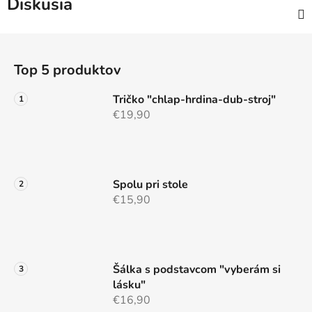
Diskusia
Z
á
Top 5 produktov
p
ä
Tričko "chlap-hrdina-dub-stroj"
t
€19,90
i
e
Spolu pri stole
€15,90
Šálka s podstavcom "vyberám si
lásku"
€16,90