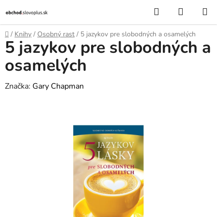
Prejsť
Hľadať
NÁKUP
na
KOŠÍK
obsah
Domov
/
Knihy
/
Osobný rast
/
5 jazykov pre slobodných a osamelých
5 jazykov pre slobodných a
osamelých
Značka:
Gary Chapman