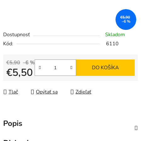
€5,90
–6 %
Dostupnosť
Skladom
Kód:
6110
€5,90
–6 %
DO KOŠÍKA
€5,50
Jednotková cena:
Tlač
Opýtať sa
Zdieľať
Popis