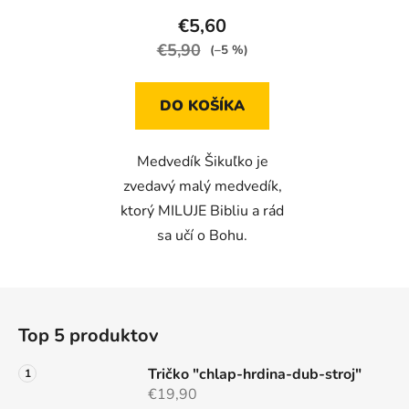
€5,60
€5,90
(–5 %)
DO KOŠÍKA
Medvedík Šikuľko je
zvedavý malý medvedík,
ktorý MILUJE Bibliu a rád
sa učí o Bohu.
Z
á
Top 5 produktov
p
ä
Tričko "chlap-hrdina-dub-stroj"
t
€19,90