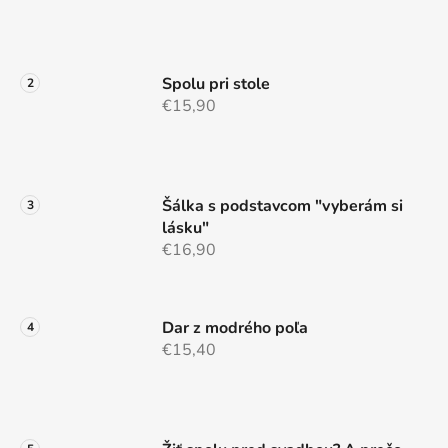
i
e
Spolu pri stole
€15,90
Šálka s podstavcom "vyberám si
lásku"
€16,90
Dar z modrého poľa
€15,40