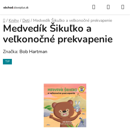
Prejsť
Hľadať
NÁKUP
na
KOŠÍK
obsah
Domov
/
Knihy
/
Deti
/
Medvedík Šikuľko a veľkonočné prekvapenie
Medvedík Šikuľko a
veľkonočné prekvapenie
Značka:
Bob Hartman
TIP