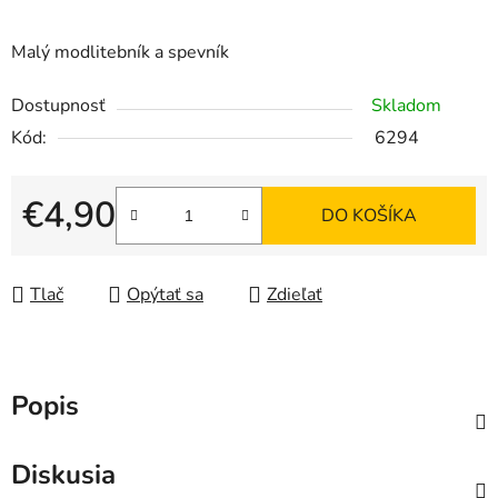
Malý modlitebník a spevník
Dostupnosť
Skladom
Kód:
6294
€4,90
DO KOŠÍKA
Jednotková cena:
Tlač
Opýtať sa
Zdieľať
Popis
Diskusia