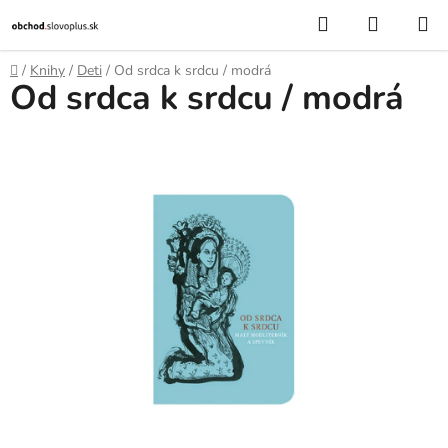
Prejsť
Hľadať
NÁKUP
na
KOŠÍK
obsah
Domov
/
Knihy
/
Deti
/
Od srdca k srdcu / modrá
Od srdca k srdcu / modrá