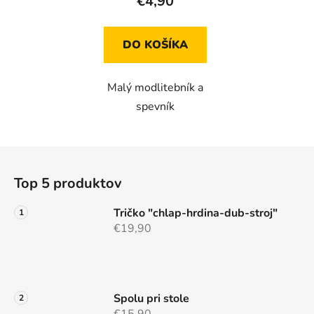
€4,90
DO KOŠÍKA
Malý modlitebník a
spevník
Z
á
Top 5 produktov
p
ä
Tričko "chlap-hrdina-dub-stroj"
t
€19,90
i
e
Spolu pri stole
€15,90