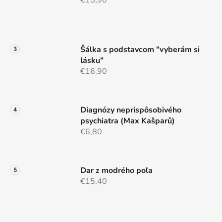
Šálka s podstavcom "vyberám si
lásku"
€16,90
Diagnózy neprispôsobivého
psychiatra (Max Kašparů)
€6,80
Dar z modrého poľa
€15,40