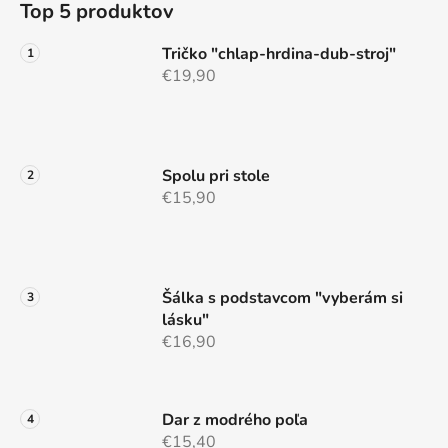
Top 5 produktov
p
ä
Tričko "chlap-hrdina-dub-stroj"
t
€19,90
i
e
Spolu pri stole
€15,90
Šálka s podstavcom "vyberám si
lásku"
€16,90
Dar z modrého poľa
€15,40