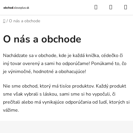
Prejsť
Hľadať
NÁKUP
na
KOŠÍK
obsah
Domov
/
O nás a obchode
O nás a obchode
Nachádzate sa v obchode, kde je každá knižka, cédečko či
iný tovar overený a sami ho odporúčame! Ponúkamé to, čo
je výnimočné, hodnotné a obohacujúce!
Nie sme obchod, ktorý má tisíce produktov. Každý produkt
sme však vybrali s láskou, sami sme si ho vypočuli, či
prečítali alebo má vynikajúce odporúčania od ľudí, ktorých si
vážime.
Z
á