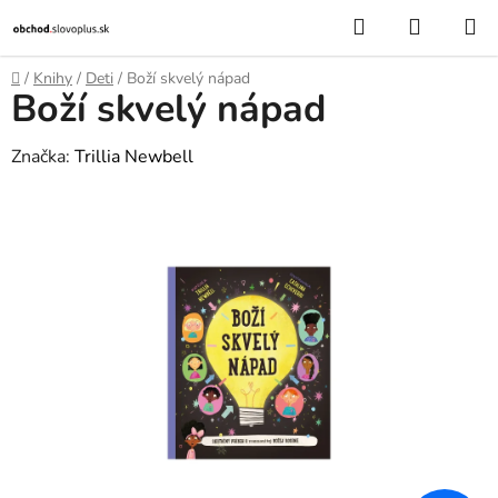
Prejsť
Hľadať
NÁKUP
na
KOŠÍK
obsah
Domov
/
Knihy
/
Deti
/
Boží skvelý nápad
Boží skvelý nápad
Značka:
Trillia Newbell