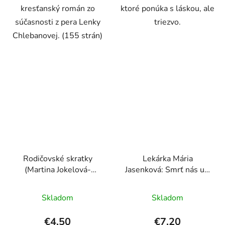
kresťanský román zo
ktoré ponúka s láskou, ale
súčasnosti z pera Lenky
triezvo.
Chlebanovej. (155 strán)
Rodičovské skratky
Lekárka Mária
(Martina Jokelová-
Jasenková: Smrť nás učí
Ťuchová)
dobre žiť
Skladom
Skladom
€4,50
€7,20