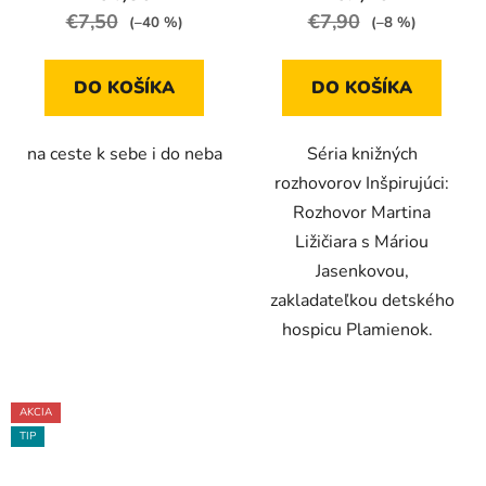
€7,50
€7,90
(–40 %)
(–8 %)
DO KOŠÍKA
DO KOŠÍKA
na ceste k sebe i do neba
Séria knižných
rozhovorov Inšpirujúci:
Rozhovor Martina
Ližičiara s Máriou
Jasenkovou,
zakladateľkou detského
hospicu Plamienok.
AKCIA
TIP