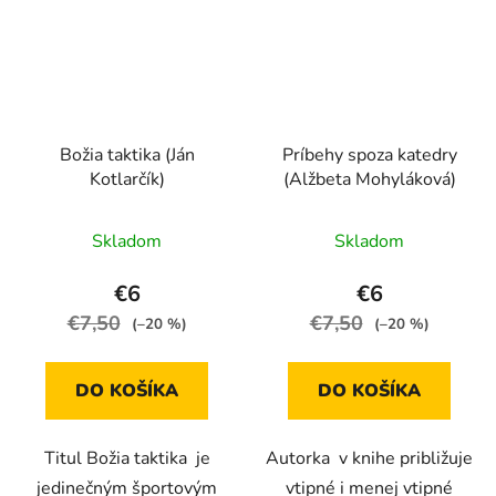
Božia taktika (Ján
Príbehy spoza katedry
Kotlarčík)
(Alžbeta Mohyláková)
Skladom
Skladom
€6
€6
€7,50
€7,50
(–20 %)
(–20 %)
DO KOŠÍKA
DO KOŠÍKA
Titul Božia taktika je
Autorka v knihe približuje
jedinečným športovým
vtipné i menej vtipné