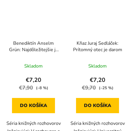
Benediktín Anselm
Kňaz Juraj Sedláček:
Grün: Najdôležitejšie je
Prítomný otec je darom
ostať pokorný
Skladom
Skladom
€7,20
€7,20
€7,90
€9,70
(–8 %)
(–25 %)
DO KOŠÍKA
DO KOŠÍKA
Séria knižných rozhovorov
Séria knižných rozhovorov