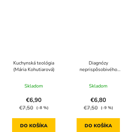
Kuchynská teológia
Diagnózy
(Mária Kohutiarová)
neprispôsobivého
psychiatra (Max
Kašparů)
Skladom
Skladom
€6,90
€6,80
€7,50
€7,50
(–8 %)
(–9 %)
DO KOŠÍKA
DO KOŠÍKA