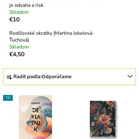
je odvaha a risk
Skladom
€10
Rodičovské skratky (Martina Jokelová-
Ťuchová)
Skladom
€4,50
R
Radiť podľa:
Odporúčame
a
d
V
e
TIP
ý
n
p
i
i
e
s
p
p
r