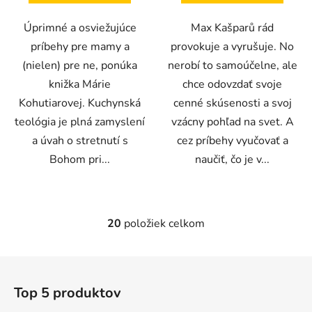
Úprimné a osviežujúce
Max Kašparů rád
príbehy pre mamy a
provokuje a vyrušuje. No
(nielen) pre ne, ponúka
nerobí to samoúčelne, ale
knižka Márie
chce odovzdať svoje
Kohutiarovej. Kuchynská
cenné skúsenosti a svoj
teológia je plná zamyslení
vzácny pohľad na svet. A
a úvah o stretnutí s
cez príbehy vyučovať a
Bohom pri...
naučiť, čo je v...
20
položiek celkom
O
v
l
Z
á
á
d
Top 5 produktov
p
a