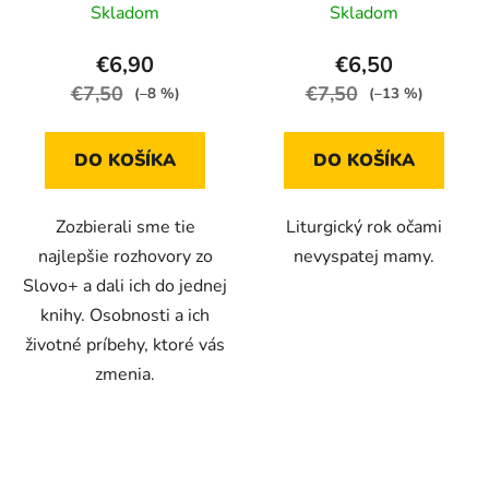
Skladom
Skladom
€6,90
€6,50
€7,50
€7,50
(–8 %)
(–13 %)
DO KOŠÍKA
DO KOŠÍKA
Zozbierali sme tie
Liturgický rok očami
najlepšie rozhovory zo
nevyspatej mamy.
Slovo+ a dali ich do jednej
knihy. Osobnosti a ich
životné príbehy, ktoré vás
zmenia.