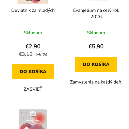
r
o
Deviatnik za mladých
Evanjelium na celý rok
o
d
2026
d
u
u
k
Skladom
Skladom
k
t
t
o
€2,90
€5,90
o
v
€3,10
(–6 %)
v
DO KOŠÍKA
DO KOŠÍKA
Zamyslenia na každý deň.
ZASVIEŤ