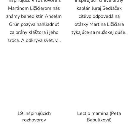
Inšpirujúci: V rozhovore s
Inšpirujúci: Univerzitný
Martinom Ližičiarom nás
kaplán Juraj Sedláček
známy benediktín Anselm
citlivo odpovedá na
Grün pozýva nahliadnuť
otázky Martina Ližičiara
za brány kláštora i jeho
týkajúce sa mužskej duše.
srdca. A odkrýva svet, v...
19 Inšpirujúcich
Lectio mamina (Peťa
rozhovorov
Babulíková)