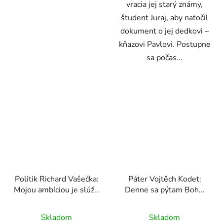
vracia jej starý známy,
študent Juraj, aby natočil
dokument o jej dedkovi –
kňazovi Pavlovi. Postupne
sa počas...
Politik Richard Vašečka:
Páter Vojtěch Kodet:
Mojou ambíciou je slúžiť
Denne sa pýtam Boha,
Bohu
čo odo mňa chce
Skladom
Skladom