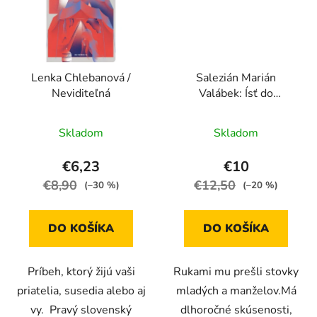
Lenka Chlebanová /
Salezián Marián
Neviditeľná
Valábek: Ísť do
manželstva je odvaha a
risk
Skladom
Skladom
€6,23
€10
€8,90
€12,50
(–30 %)
(–20 %)
DO KOŠÍKA
DO KOŠÍKA
Príbeh, ktorý žijú vaši
Rukami mu prešli stovky
priatelia, susedia alebo aj
mladých a manželov.Má
vy. Pravý slovenský
dlhoročné skúsenosti,