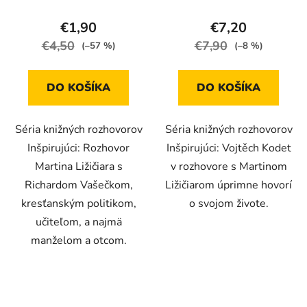
€1,90
€7,20
€4,50
€7,90
(–57 %)
(–8 %)
DO KOŠÍKA
DO KOŠÍKA
Séria knižných rozhovorov
Séria knižných rozhovorov
Inšpirujúci: Rozhovor
Inšpirujúci: Vojtěch Kodet
Martina Ližičiara s
v rozhovore s Martinom
Richardom Vašečkom,
Ližičiarom úprimne hovorí
kresťanským politikom,
o svojom živote.
učiteľom, a najmä
manželom a otcom.