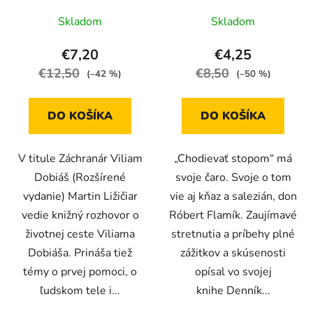
Skladom
Skladom
€7,20
€4,25
€12,50
€8,50
(–42 %)
(–50 %)
DO KOŠÍKA
DO KOŠÍKA
V titule Záchranár Viliam
„Chodievať stopom“ má
Dobiáš (Rozšírené
svoje čaro. Svoje o tom
vydanie) Martin Ližičiar
vie aj kňaz a salezián, don
vedie knižný rozhovor o
Róbert Flamík. Zaujímavé
životnej ceste Viliama
stretnutia a príbehy plné
Dobiáša. Prináša tiež
zážitkov a skúsenosti
témy o prvej pomoci, o
opísal vo svojej
ľudskom tele i...
knihe Denník...