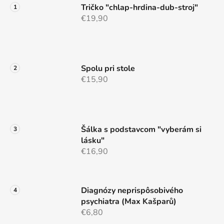
ä
c
Tričko "chlap-hrdina-dub-stroj"
t
i
€19,90
e
i
p
e
r
v
Spolu pri stole
k
€15,90
y
v
ý
p
i
Šálka s podstavcom "vyberám si
s
lásku"
u
€16,90
Diagnózy neprispôsobivého
psychiatra (Max Kašparů)
€6,80