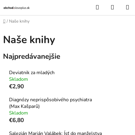
Prejsť
Hľadať
NÁKUP
na
KOŠÍK
obsah
Domov
/
Naše knihy
Naše knihy
Najpredávanejšie
Deviatnik za mladých
Skladom
€2,90
Diagnózy neprispôsobivého psychiatra
(Max Kašparů)
Skladom
€6,80
Salezián Marián Valábek: Ísť do manželstva