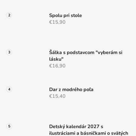
e
Spolu pri stole
€15,90
Šálka s podstavcom "vyberám si
lásku"
€16,90
Dar z modrého poľa
€15,40
Detský kalendár 2027 s
ilustráciami a básničkami o svätých