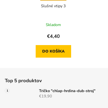
Slušné vtipy 3
Skladom
€4,40
DO KOŠÍKA
Z
á
Top 5 produktov
p
ä
Tričko "chlap-hrdina-dub-stroj"
t
€19,90
i