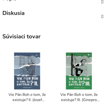
Diskusia
Súvisiaci tovar
Vie Pán Boh o tom, že
Vie Pán Boh o tom, že
existuje? II. (Jozef
existuje? III. (Ginepro
Kováčik, Peter Kováčik)
Peter Barok, Ondrej