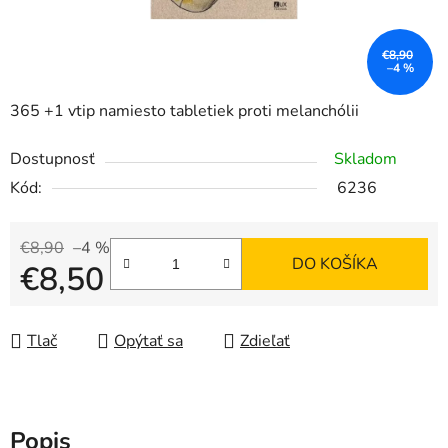
€8,90
–4 %
365 +1 vtip namiesto tabletiek proti melanchólii
Dostupnosť
Skladom
Kód:
6236
€8,90
–4 %
DO KOŠÍKA
€8,50
Jednotková cena:
Tlač
Opýtať sa
Zdieľať
Popis