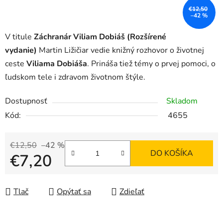
€12,50
–42 %
V titule
Záchranár Viliam Dobiáš (Rozšírené
vydanie)
Martin Ližičiar vedie knižný rozhovor o životnej
ceste
Viliama Dobiáša
. Prináša tiež témy o prvej pomoci, o
ľudskom tele i zdravom životnom štýle.
Dostupnosť
Skladom
Kód:
4655
€12,50
–42 %
DO KOŠÍKA
€7,20
Jednotková cena:
Tlač
Opýtať sa
Zdieľať