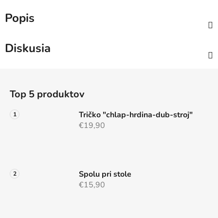
Popis
Diskusia
Z
á
Top 5 produktov
p
ä
Tričko "chlap-hrdina-dub-stroj"
t
€19,90
i
e
Spolu pri stole
€15,90