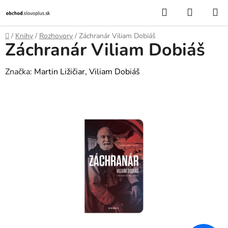
Prejsť
Hľadať
NÁKUP
na
KOŠÍK
obsah
Domov
/
Knihy
/
Rozhovory
/
Záchranár Viliam Dobiáš
Záchranár Viliam Dobiáš
Značka:
Martin Ližičiar, Viliam Dobiáš