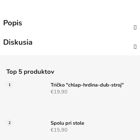
Popis
Diskusia
Z
á
Top 5 produktov
p
ä
Tričko "chlap-hrdina-dub-stroj"
t
€19,90
i
e
Spolu pri stole
€15,90