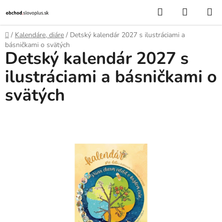
Prejsť
Hľadať
NÁKUP
na
KOŠÍK
obsah
Domov
/
Kalendáre, diáre
/
Detský kalendár 2027 s ilustráciami a
básničkami o svätých
Detský kalendár 2027 s
ilustráciami a básničkami o
svätých