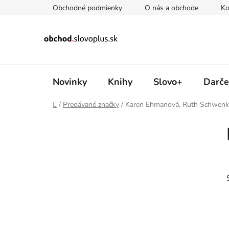
Prejsť
Obchodné podmienky
O nás a obchode
Ko
na
obsah
Novinky
Knihy
Slovo+
Darče
Domov
/
Predávané značky
/
Karen Ehmanová, Ruth Schwen
B
o
č
n
ý
p
a
n
e