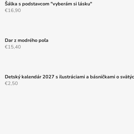
i
Šálka s podstavcom "vyberám si lásku"
s
€16,90
u
Dar z modrého poľa
€15,40
Detský kalendár 2027 s ilustráciami a básničkami o svätý
€2,50