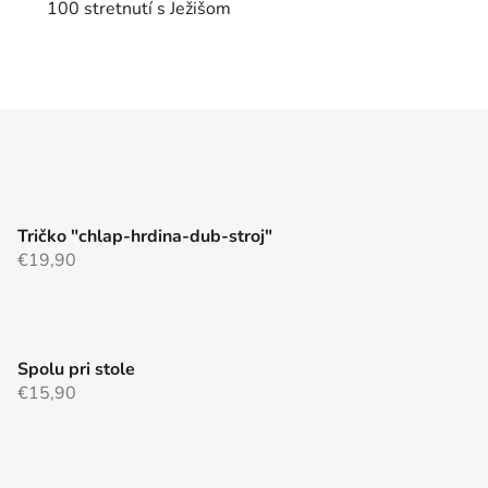
100 stretnutí s Ježišom
O
v
l
á
d
a
c
Tričko "chlap-hrdina-dub-stroj"
i
€19,90
e
p
r
v
k
Spolu pri stole
y
€15,90
v
ý
p