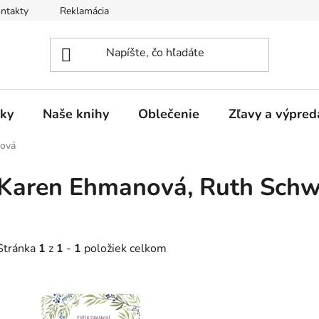
ntakty
Reklamácia
ky
Naše knihy
Oblečenie
Zľavy a výpred
ková
Karen Ehmanová, Ruth Sch
Stránka
1
z
1
-
1
položiek celkom
V
ý