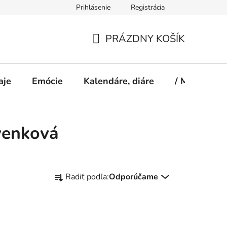
Prihlásenie
Registrácia
PRÁZDNY KOŠÍK
NÁKUPNÝ
KOŠÍK
aje
Emócie
Kalendáre, diáre
/ Magazín S
wenková
R
Radiť podľa:
Odporúčame
a
d
e
n