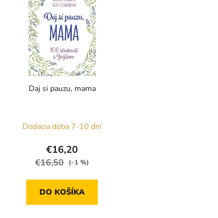
p
s
p
r
o
d
Daj si pauzu, mama
u
k
t
Dodacia doba 7-10 dní
o
v
€16,20
€16,50
(–1 %)
DO KOŠÍKA