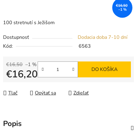
€16,50
–1 %
100 stretnutí s Ježišom
Dostupnosť
Dodacia doba 7-10 dní
Kód:
6563
€16,50
–1 %
DO KOŠÍKA
€16,20
Jednotková cena:
Tlač
Opýtať sa
Zdieľať
Popis