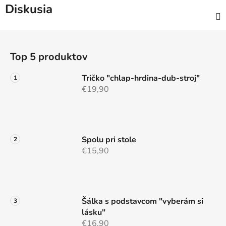
Diskusia
Z
á
Top 5 produktov
p
ä
Tričko "chlap-hrdina-dub-stroj"
t
€19,90
i
e
Spolu pri stole
€15,90
Šálka s podstavcom "vyberám si
lásku"
€16,90