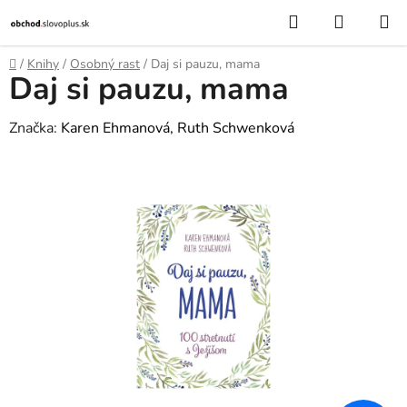
Prejsť
Hľadať
NÁKUP
na
KOŠÍK
obsah
Domov
/
Knihy
/
Osobný rast
/
Daj si pauzu, mama
Daj si pauzu, mama
Značka:
Karen Ehmanová, Ruth Schwenková