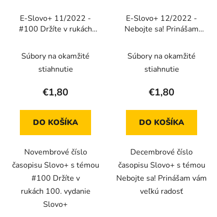
E-Slovo+ 11/2022 -
E-Slovo+ 12/2022 -
#100 Držíte v rukách
Nebojte sa! Prinášam
100. vydanie Slovo+
vám veľkú radosť
(Elektronické vydanie)
(Elektronické vydanie)
Súbory na okamžité
Súbory na okamžité
stiahnutie
stiahnutie
€1,80
€1,80
DO KOŠÍKA
DO KOŠÍKA
Novembrové číslo
Decembrové číslo
časopisu Slovo+ s témou
časopisu Slovo+ s témou
#100 Držíte v
Nebojte sa! Prinášam vám
rukách 100. vydanie
veľkú radosť
Slovo+