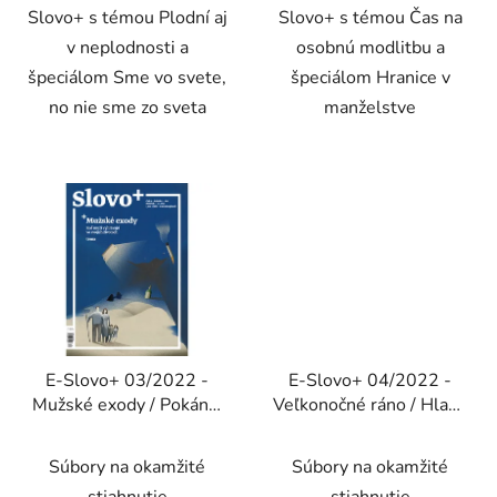
Slovo+ s témou Plodní aj
Slovo+ s témou Čas na
v neplodnosti a
osobnú modlitbu a
špeciálom Sme vo svete,
špeciálom Hranice v
no nie sme zo sveta
manželstve
E-Slovo+ 03/2022 -
E-Slovo+ 04/2022 -
Mužské exody / Pokánie
Veľkonočné ráno / Hlavu
v našom živote
hore (Elektronické
(Elektronické vydanie)
vydanie)
Súbory na okamžité
Súbory na okamžité
stiahnutie
stiahnutie