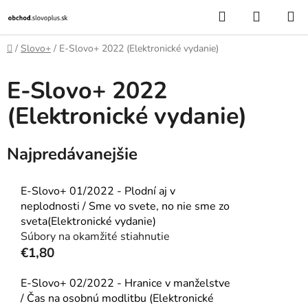
Prejsť
Hľadať
NÁKUP
na
KOŠÍK
obsah
Domov
/
Slovo+
/
E-Slovo+ 2022 (Elektronické vydanie)
E-Slovo+ 2022
(Elektronické vydanie)
Najpredávanejšie
E-Slovo+ 01/2022 - Plodní aj v
neplodnosti / Sme vo svete, no nie sme zo
sveta(Elektronické vydanie)
Súbory na okamžité stiahnutie
€1,80
E-Slovo+ 02/2022 - Hranice v manželstve
/ Čas na osobnú modlitbu (Elektronické