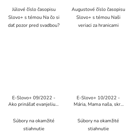
Júlové číslo časopisu
Augustové číslo časopisu
Slovo+ s témou Na čo si
Slovo+ s témou Naši
dať pozor pred svadbou?
veriaci za hranicami
E-Slovo+ 09/2022 -
E-Slovo+ 10/2022 -
Ako prinášať evanjelium
Mária, Mama naša, skry
(Elektronické vydanie)
nás pod svoj plášť
(Elektronické vydanie)
Súbory na okamžité
Súbory na okamžité
stiahnutie
stiahnutie