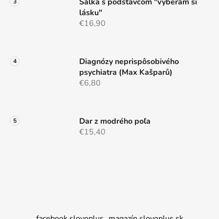
i
Šálka s podstavcom "vyberám si
s
lásku"
u
€16,90
Diagnózy neprispôsobivého
psychiatra (Max Kašparů)
€6,80
Dar z modrého poľa
€15,40
facebook slovoplus
magazín slovoplus.sk