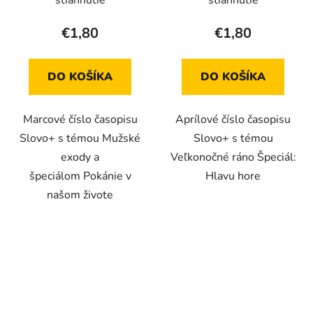
€1,80
€1,80
DO KOŠÍKA
DO KOŠÍKA
Marcové číslo časopisu
Aprílové číslo časopisu
Slovo+ s témou Mužské
Slovo+ s témou
exody a
Veľkonočné ráno Špeciál:
špeciálom Pokánie v
Hlavu hore
našom živote