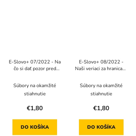
E-Slovo+ 07/2022 - Na
E-Slovo+ 08/2022 -
čo si dať pozor pred
Naši veriaci za hranicami
svadbou? (Elektronické
(Elektronické vydanie)
vydanie)
Súbory na okamžité
Súbory na okamžité
stiahnutie
stiahnutie
€1,80
€1,80
DO KOŠÍKA
DO KOŠÍKA