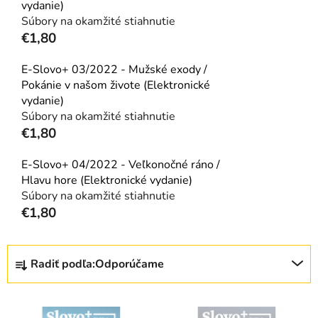
vydanie)
Súbory na okamžité stiahnutie
€1,80
E-Slovo+ 03/2022 - Mužské exody /
Pokánie v našom živote (Elektronické
vydanie)
Súbory na okamžité stiahnutie
€1,80
E-Slovo+ 04/2022 - Veľkonočné ráno /
Hlavu hore (Elektronické vydanie)
Súbory na okamžité stiahnutie
€1,80
R
Radiť podľa:
Odporúčame
a
d
V
e