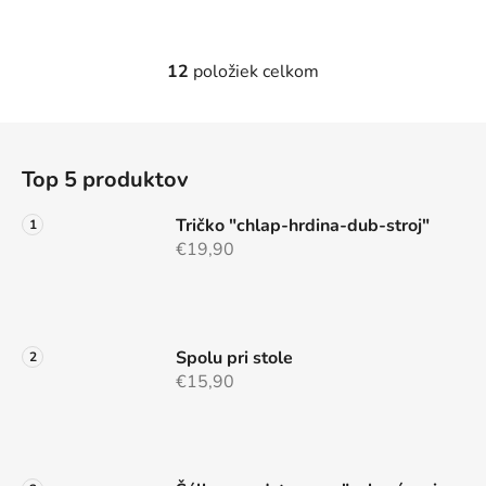
12
položiek celkom
O
v
l
Z
á
á
d
Top 5 produktov
p
a
ä
c
Tričko "chlap-hrdina-dub-stroj"
t
i
€19,90
e
i
p
e
r
v
Spolu pri stole
k
€15,90
y
v
ý
p