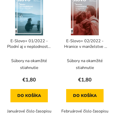
ý
n
p
i
i
e
s
p
p
r
r
o
E-Slovo+ 01/2022 -
E-Slovo+ 02/2022 -
o
d
Plodní aj v neplodnosti /
Hranice v manželstve /
d
u
Sme vo svete, no nie
Čas na osobnú modlitbu
u
k
sme zo
(Elektronické vydanie)
Súbory na okamžité
Súbory na okamžité
k
t
sveta(Elektronické
t
stiahnutie
stiahnutie
o
vydanie)
o
v
€1,80
€1,80
v
DO KOŠÍKA
DO KOŠÍKA
Januárové číslo časopisu
Februárové číslo časopisu