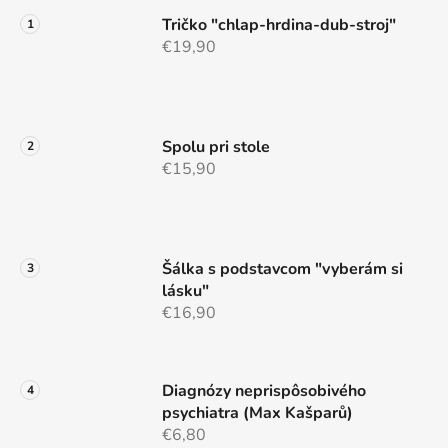
ä
Tričko "chlap-hrdina-dub-stroj"
t
€19,90
i
e
Spolu pri stole
€15,90
Šálka s podstavcom "vyberám si
lásku"
€16,90
Diagnózy neprispôsobivého
psychiatra (Max Kašparů)
€6,80