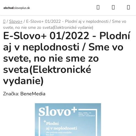
Prejsť
Hľadať
NÁKUP
na
KOŠÍK
obsah
Domov
/
Slovo+
/
E-Slovo+ 01/2022 - Plodní aj v neplodnosti / Sme vo
svete, no nie sme zo sveta(Elektronické vydanie)
E-Slovo+ 01/2022 - Plodní
aj v neplodnosti / Sme vo
svete, no nie sme zo
sveta(Elektronické
vydanie)
Značka:
BeneMedia