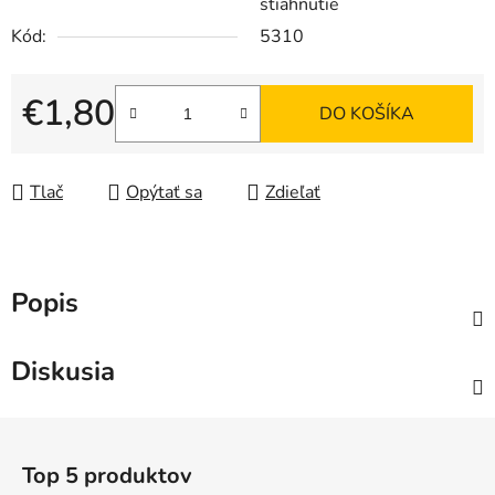
stiahnutie
Kód:
5310
€1,80
DO KOŠÍKA
Jednotková cena:
Tlač
Opýtať sa
Zdieľať
Popis
Diskusia
Z
á
Top 5 produktov
p