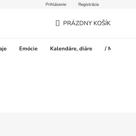
Prihlásenie
Registrácia
PRÁZDNY KOŠÍK
NÁKUPNÝ
KOŠÍK
aje
Emócie
Kalendáre, diáre
/ Magazín S