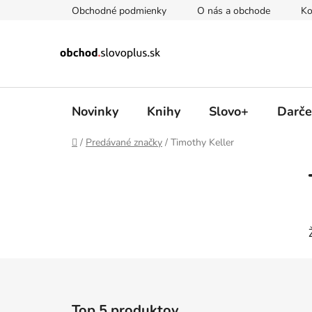
Prejsť
Obchodné podmienky
O nás a obchode
Ko
na
obsah
Novinky
Knihy
Slovo+
Darče
Domov
/
Predávané značky
/
Timothy Keller
B
o
č
n
ý
p
a
Z
n
á
e
Top 5 produktov