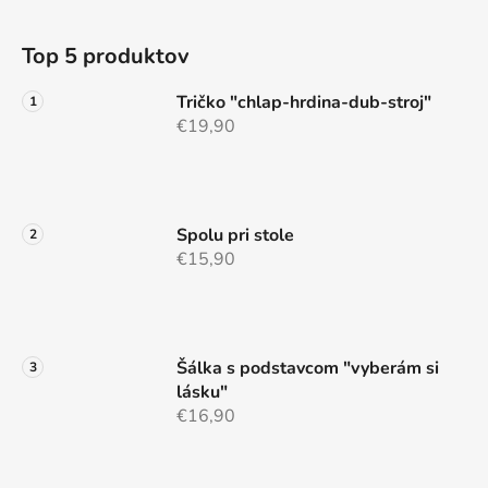
l
Z
á
á
d
Top 5 produktov
p
a
ä
c
Tričko "chlap-hrdina-dub-stroj"
t
i
€19,90
e
i
p
e
r
v
Spolu pri stole
k
€15,90
y
v
ý
p
i
Šálka s podstavcom "vyberám si
s
lásku"
u
€16,90