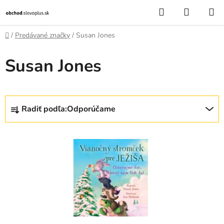
Prejsť
Hľadať
NÁKUP
na
KOŠÍK
obsah
Domov
/
Predávané značky
/
Susan Jones
Susan Jones
R
Radiť podľa:
Odporúčame
a
d
V
e
ý
n
p
i
i
e
s
p
p
r
r
o