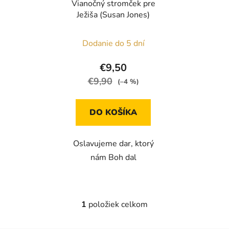
Vianočný stromček pre
o
d
Ježiša (Susan Jones)
d
u
u
k
Dodanie do 5 dní
k
t
t
o
€9,50
o
v
€9,90
(–4 %)
v
DO KOŠÍKA
Oslavujeme dar, ktorý
nám Boh dal
1
položiek celkom
O
v