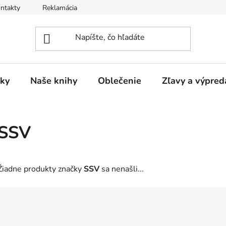
ntakty
Reklamácia
ky
Naše knihy
Oblečenie
Zľavy a výpred
SSV
Žiadne produkty značky
SSV
sa nenašli...