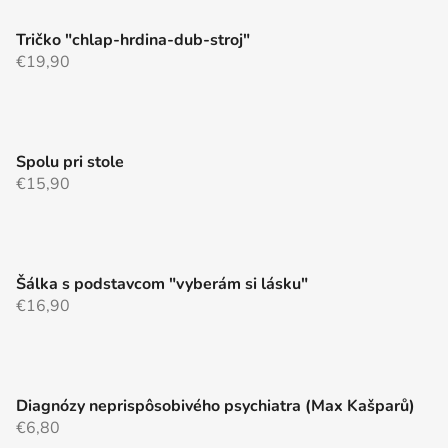
Tričko "chlap-hrdina-dub-stroj"
€19,90
Spolu pri stole
€15,90
Šálka s podstavcom "vyberám si lásku"
€16,90
Diagnózy neprispôsobivého psychiatra (Max Kašparů)
€6,80