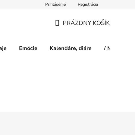
Prihlásenie
Registrácia
PRÁZDNY KOŠÍK
NÁKUPNÝ
KOŠÍK
aje
Emócie
Kalendáre, diáre
/ Magazín S