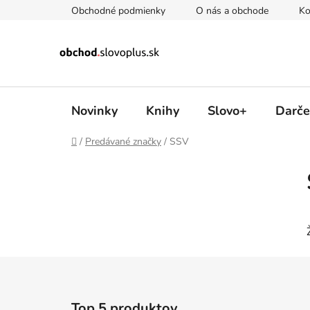
Prejsť
Obchodné podmienky
O nás a obchode
Ko
na
obsah
Novinky
Knihy
Slovo+
Darče
Domov
/
Predávané značky
/
SSV
B
o
č
n
ý
p
a
Z
n
á
e
Top 5 produktov