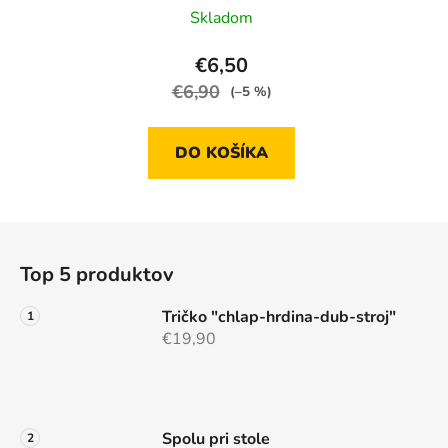
Skladom
€6,50
€6,90
(–5 %)
DO KOŠÍKA
Z
á
Top 5 produktov
p
ä
Tričko "chlap-hrdina-dub-stroj"
t
€19,90
i
e
Spolu pri stole