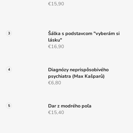
€15,90
Šálka s podstavcom "vyberám si
lásku"
€16,90
Diagnózy neprispôsobivého
psychiatra (Max Kašparů)
€6,80
Dar z modrého poľa
€15,40