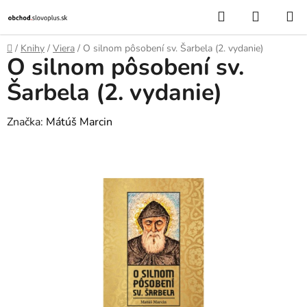
Prejsť
Hľadať
NÁKUP
na
KOŠÍK
obsah
Domov
/
Knihy
/
Viera
/
O silnom pôsobení sv. Šarbela (2. vydanie)
O silnom pôsobení sv.
Šarbela (2. vydanie)
Značka:
Mátúš Marcin