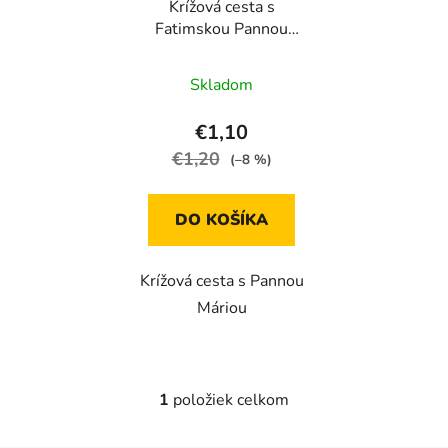
Krížová cesta s
o
d
Fatimskou Pannou
d
u
Máriou (Rastislav
u
k
Palovič)
Skladom
k
t
t
o
€1,10
o
v
€1,20
(–8 %)
v
DO KOŠÍKA
Krížová cesta s Pannou
Máriou
1
položiek celkom
O
v