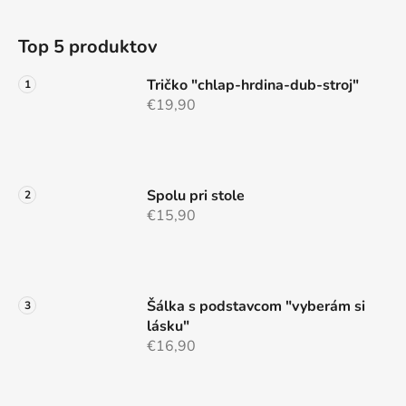
l
Z
á
á
d
Top 5 produktov
p
a
ä
c
Tričko "chlap-hrdina-dub-stroj"
t
i
€19,90
e
i
p
e
r
v
Spolu pri stole
k
€15,90
y
v
ý
p
i
Šálka s podstavcom "vyberám si
s
lásku"
u
€16,90