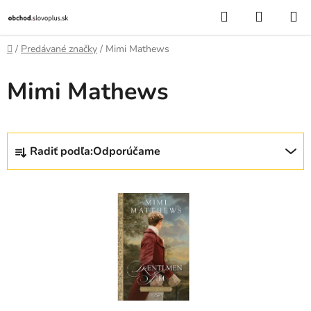
Prejsť
Hľadať
NÁKUP
na
KOŠÍK
obsah
Domov
/
Predávané značky
/
Mimi Mathews
Mimi Mathews
R
Radiť podľa:
Odporúčame
a
d
V
e
ý
n
p
i
i
e
s
p
p
r
r
o