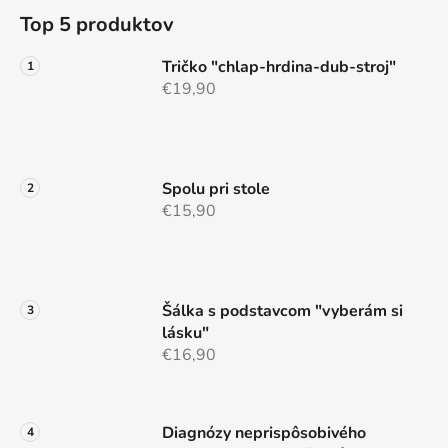
á
á
d
Top 5 produktov
p
a
ä
c
Tričko "chlap-hrdina-dub-stroj"
t
i
€19,90
e
i
p
e
r
v
Spolu pri stole
k
€15,90
y
v
ý
p
i
Šálka s podstavcom "vyberám si
s
lásku"
u
€16,90
Diagnózy neprispôsobivého