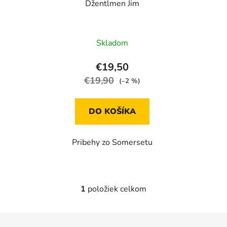
Džentlmen Jim
o
d
d
u
u
k
Skladom
k
t
t
o
€19,50
o
v
€19,90
(–2 %)
v
DO KOŠÍKA
Pribehy zo Somersetu
1
položiek celkom
O
v
l
Z