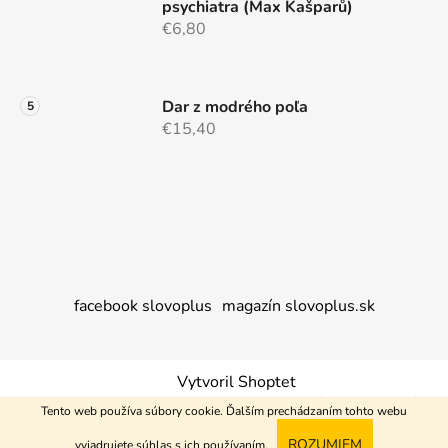
psychiatra (Max Kašparů)
€6,80
Dar z modrého poľa
€15,40
facebook slovoplus
magazín slovoplus.sk
Vytvoril Shoptet
Copyright 2026
Nakupujem+
. Všetky práva vyhradené.
Tento web používa súbory cookie. Ďalším prechádzaním tohto webu
ROZUMIEM
vyjadrujete súhlas s ich používaním.