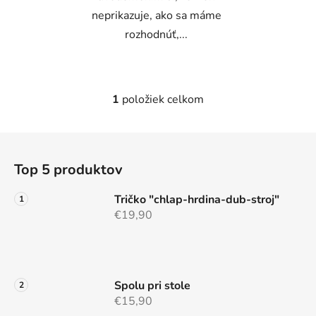
neprikazuje, ako sa máme
rozhodnúť,...
1
položiek celkom
O
v
l
Z
á
á
d
Top 5 produktov
p
a
ä
c
Tričko "chlap-hrdina-dub-stroj"
t
i
€19,90
e
i
p
e
r
v
Spolu pri stole
k
€15,90
y