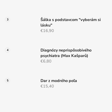
v
ý
p
i
Šálka s podstavcom "vyberám si
s
lásku"
u
€16,90
Diagnózy neprispôsobivého
psychiatra (Max Kašparů)
€6,80
Dar z modrého poľa
€15,40