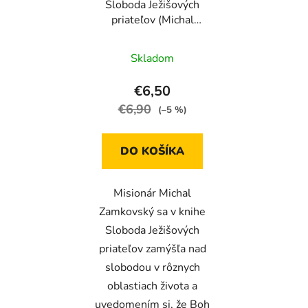
Sloboda Ježišových
o
d
priateľov (Michal
d
u
Zamkovský)
u
k
Skladom
k
t
t
o
€6,50
o
v
€6,90
(–5 %)
v
DO KOŠÍKA
Misionár Michal
Zamkovský sa v knihe
Sloboda Ježišových
priateľov zamýšľa nad
slobodou v rôznych
oblastiach života a
uvedomením si, že Boh