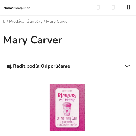
Prejsť
Hľadať
NÁKUP
na
KOŠÍK
obsah
Domov
/
Predávané značky
/
Mary Carver
Mary Carver
R
Radiť podľa:
Odporúčame
a
d
V
e
ý
n
p
i
i
e
s
p
p
r
r
o