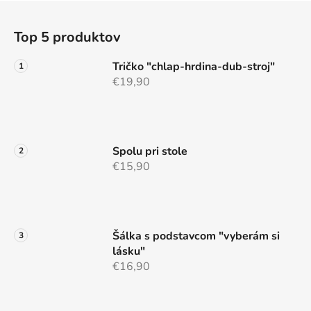
l
Z
á
á
d
Top 5 produktov
p
a
ä
c
Tričko "chlap-hrdina-dub-stroj"
t
i
€19,90
e
i
p
e
r
v
Spolu pri stole
k
€15,90
y
v
ý
p
i
Šálka s podstavcom "vyberám si
s
lásku"
u
€16,90