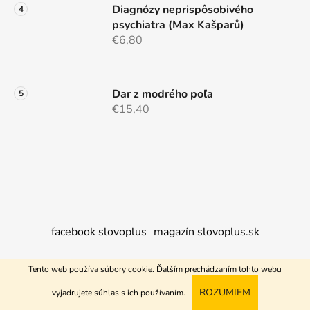
Diagnózy neprispôsobivého
psychiatra (Max Kašparů)
€6,80
Dar z modrého poľa
€15,40
facebook slovoplus
magazín slovoplus.sk
Tento web používa súbory cookie. Ďalším prechádzaním tohto webu
Vytvoril Shoptet
ROZUMIEM
vyjadrujete súhlas s ich používaním.
Copyright 2026
Nakupujem+
. Všetky práva vyhradené.