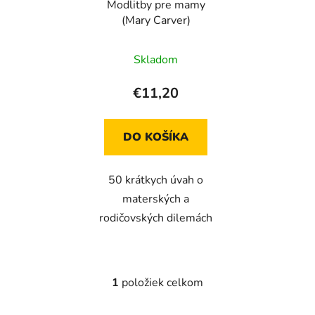
Modlitby pre mamy
o
d
(Mary Carver)
d
u
u
k
Skladom
k
t
t
o
€11,20
o
v
v
DO KOŠÍKA
50 krátkych úvah o
materských a
rodičovských dilemách
1
položiek celkom
O
v