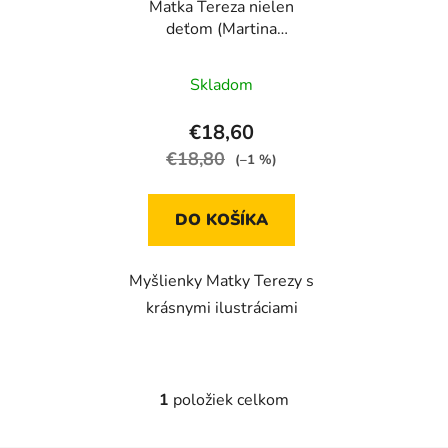
Matka Tereza nielen
o
d
deťom (Martina
d
u
Pelusová)
u
k
Skladom
k
t
t
o
€18,60
o
v
€18,80
(–1 %)
v
DO KOŠÍKA
Myšlienky Matky Terezy s
krásnymi ilustráciami
1
položiek celkom
O
v