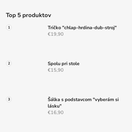
l
Z
á
á
d
Top 5 produktov
p
a
ä
c
Tričko "chlap-hrdina-dub-stroj"
t
i
€19,90
e
i
p
e
r
v
Spolu pri stole
k
€15,90
y
v
ý
p
i
Šálka s podstavcom "vyberám si
s
lásku"
u
€16,90