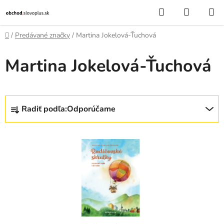
Prejsť
Hľadať
NÁKUP
na
KOŠÍK
obsah
Domov
/
Predávané značky
/
Martina Jokelová-Ťuchová
Martina Jokelová-Ťuchová
R
Radiť podľa:
Odporúčame
a
d
V
e
ý
n
p
i
i
e
s
p
p
r
r
o