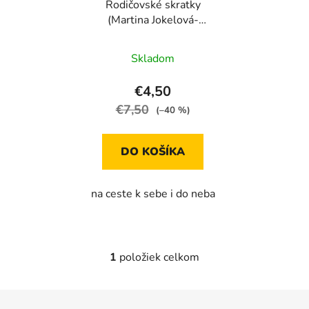
Rodičovské skratky
o
d
(Martina Jokelová-
d
u
Ťuchová)
u
k
Skladom
k
t
t
o
€4,50
o
v
€7,50
(–40 %)
v
DO KOŠÍKA
na ceste k sebe i do neba
1
položiek celkom
O
v
l
Z