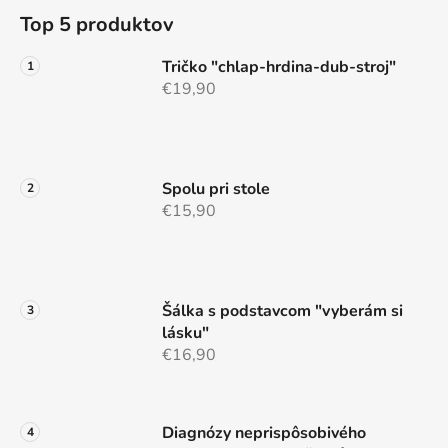
á
á
d
Top 5 produktov
p
a
ä
c
Tričko "chlap-hrdina-dub-stroj"
t
i
€19,90
e
i
p
e
r
v
Spolu pri stole
k
€15,90
y
v
ý
p
i
Šálka s podstavcom "vyberám si
s
lásku"
u
€16,90
Diagnózy neprispôsobivého