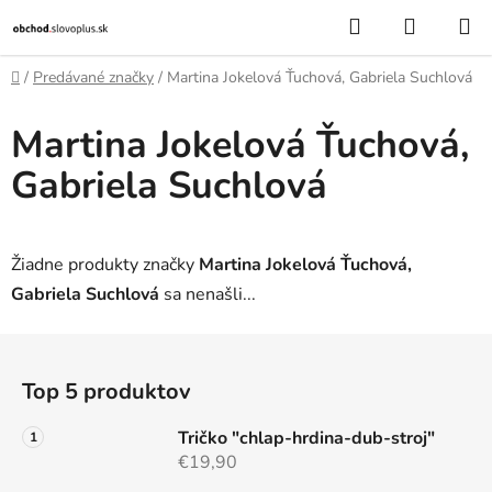
Prejsť
Hľadať
NÁKUP
na
KOŠÍK
obsah
Domov
/
Predávané značky
/
Martina Jokelová Ťuchová, Gabriela Suchlová
Martina Jokelová Ťuchová,
Gabriela Suchlová
Žiadne produkty značky
Martina Jokelová Ťuchová,
Gabriela Suchlová
sa nenašli...
Z
á
Top 5 produktov
p
ä
Tričko "chlap-hrdina-dub-stroj"
t
€19,90
i