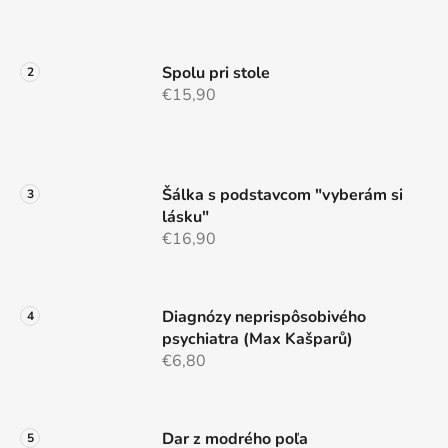
e
Spolu pri stole
€15,90
Šálka s podstavcom "vyberám si
lásku"
€16,90
Diagnózy neprispôsobivého
psychiatra (Max Kašparů)
€6,80
Dar z modrého poľa