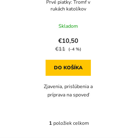
Prvé piatky: Tromf v
o
d
rukách katolíkov
d
u
u
k
Skladom
k
t
t
o
€10,50
o
v
€11
(–4 %)
v
DO KOŠÍKA
Zjavenia, prisľúbenia a
príprava na spoveď
1
položiek celkom
O
v