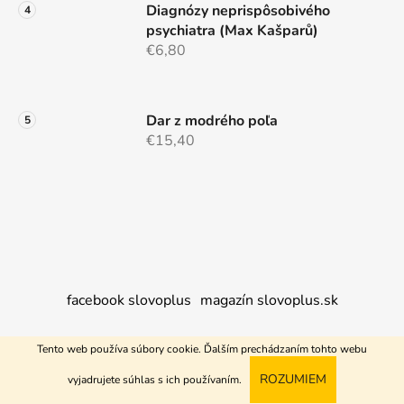
Diagnózy neprispôsobivého
psychiatra (Max Kašparů)
€6,80
Dar z modrého poľa
€15,40
facebook slovoplus
magazín slovoplus.sk
Tento web používa súbory cookie. Ďalším prechádzaním tohto webu
Vytvoril Shoptet
ROZUMIEM
vyjadrujete súhlas s ich používaním.
Copyright 2026
Nakupujem+
. Všetky práva vyhradené.