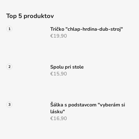
l
Z
á
á
d
Top 5 produktov
p
a
ä
c
Tričko "chlap-hrdina-dub-stroj"
t
i
€19,90
e
i
p
e
r
v
Spolu pri stole
k
€15,90
y
v
ý
p
i
Šálka s podstavcom "vyberám si
s
lásku"
u
€16,90