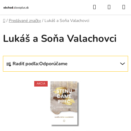
Prejsť
Hľadať
NÁKUP
na
KOŠÍK
obsah
Domov
/
Predávané značky
/
Lukáš a Soňa Valachovci
Lukáš a Soňa Valachovci
R
Radiť podľa:
Odporúčame
a
d
V
e
AKCIA
ý
n
p
i
i
e
s
p
p
r
r
o