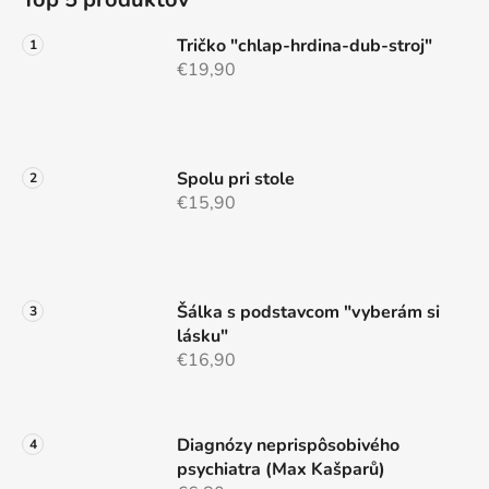
p
a
ä
c
Tričko "chlap-hrdina-dub-stroj"
t
i
€19,90
e
i
p
e
r
v
Spolu pri stole
k
€15,90
y
v
ý
p
i
Šálka s podstavcom "vyberám si
s
lásku"
u
€16,90
Diagnózy neprispôsobivého
psychiatra (Max Kašparů)