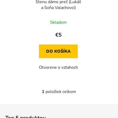
Stenu dáme preč (Lukáš
o
d
a Soňa Valachovci)
d
u
u
k
Skladom
k
t
t
o
€5
o
v
v
DO KOŠÍKA
Otvorene o vzťahoch
1
položiek celkom
O
v
l
Z
á
á
d
Top 5 produktov