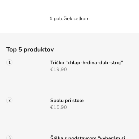
1
položiek celkom
O
v
l
Z
á
á
d
Top 5 produktov
p
a
ä
c
Tričko "chlap-hrdina-dub-stroj"
t
i
€19,90
e
i
p
e
r
v
Spolu pri stole
k
€15,90
y
v
ý
p
i
Šálka s podstavcom "vyberám si