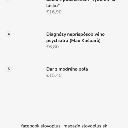
s
lásku"
u
€16,90
Diagnózy neprispôsobivého
psychiatra (Max Kašparů)
€6,80
Dar z modrého poľa
€15,40
facebook slovoplus
magazín slovoplus.sk