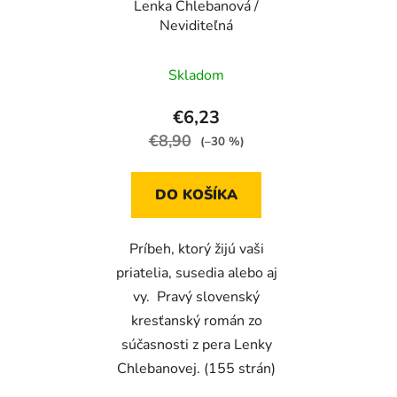
Lenka Chlebanová /
o
d
Neviditeľná
d
u
u
k
Skladom
k
t
t
o
€6,23
o
v
€8,90
(–30 %)
v
DO KOŠÍKA
Príbeh, ktorý žijú vaši
priatelia, susedia alebo aj
vy. Pravý slovenský
kresťanský román zo
súčasnosti z pera Lenky
Chlebanovej. (155 strán)