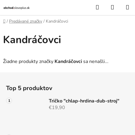
Prejsť
Hľadať
NÁKUP
na
KOŠÍK
obsah
Domov
/
Predávané značky
/
Kandráčovci
Kandráčovci
Žiadne produkty značky
Kandráčovci
sa nenašli...
Z
á
Top 5 produktov
p
ä
Tričko "chlap-hrdina-dub-stroj"
t
€19,90
i
e