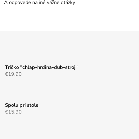
A odpovede na iné vážne otázky
O
v
l
á
d
a
c
Tričko "chlap-hrdina-dub-stroj"
i
€19,90
e
p
r
v
k
Spolu pri stole
y
€15,90
v
ý
p