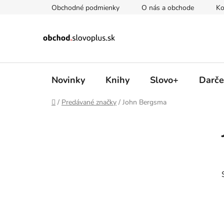
Prejsť
Obchodné podmienky
O nás a obchode
Ko
na
obsah
Novinky
Knihy
Slovo+
Darče
Domov
/
Predávané značky
/
John Bergsma
B
o
č
n
ý
p
a
n
e