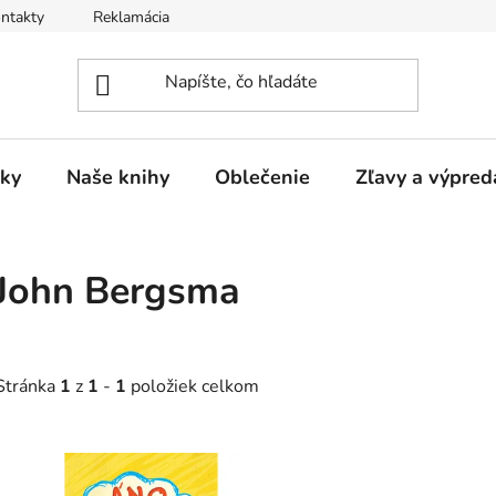
ntakty
Reklamácia
ky
Naše knihy
Oblečenie
Zľavy a výpred
John Bergsma
Stránka
1
z
1
-
1
položiek celkom
V
ý