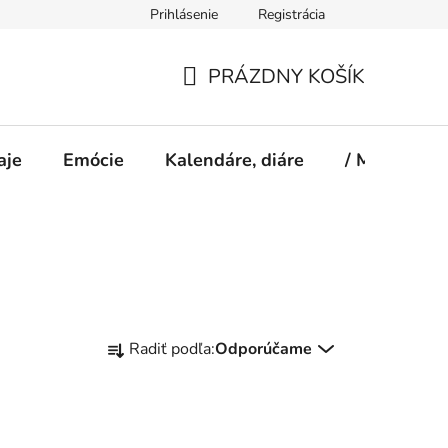
Prihlásenie
Registrácia
PRÁZDNY KOŠÍK
NÁKUPNÝ
KOŠÍK
aje
Emócie
Kalendáre, diáre
/ Magazín S
R
Radiť podľa:
Odporúčame
a
d
e
n