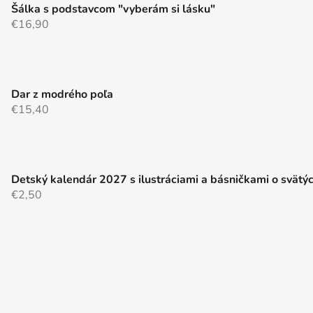
i
Šálka s podstavcom "vyberám si lásku"
s
€16,90
u
Dar z modrého poľa
€15,40
Detský kalendár 2027 s ilustráciami a básničkami o svätý
€2,50