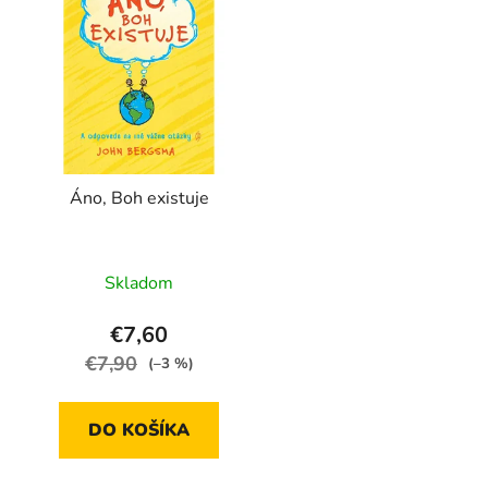
p
s
p
r
o
d
Áno, Boh existuje
u
k
t
Skladom
o
v
€7,60
€7,90
(–3 %)
DO KOŠÍKA