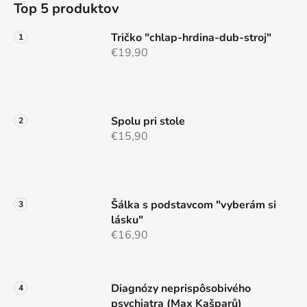
d
Top 5 produktov
p
a
ä
c
Tričko "chlap-hrdina-dub-stroj"
t
i
€19,90
e
i
p
e
r
v
Spolu pri stole
k
€15,90
y
v
ý
p
i
Šálka s podstavcom "vyberám si
s
lásku"
u
€16,90
Diagnózy neprispôsobivého
psychiatra (Max Kašparů)