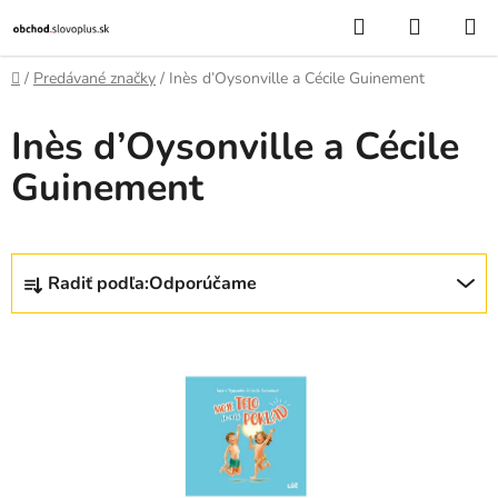
Prejsť
Hľadať
NÁKUP
na
KOŠÍK
obsah
Domov
/
Predávané značky
/
Inès d’Oysonville a Cécile Guinement
Inès d’Oysonville a Cécile
Guinement
R
Radiť podľa:
Odporúčame
a
d
V
e
ý
n
p
i
i
e
s
p
p
r