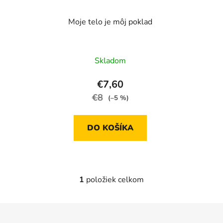
r
o
Moje telo je môj poklad
o
d
d
u
u
k
Skladom
k
t
t
o
€7,60
o
v
€8
(–5 %)
v
DO KOŠÍKA
1
položiek celkom
O
v
l
Z
á
á