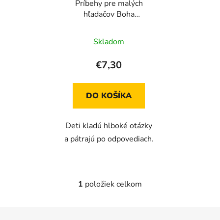
Príbehy pre malých
o
d
hľadačov Boha
d
u
(Francesco Liera)
u
k
Skladom
k
t
t
o
€7,30
o
v
v
DO KOŠÍKA
Deti kladú hlboké otázky
a pátrajú po odpovediach.
1
položiek celkom
O
v
l
Z