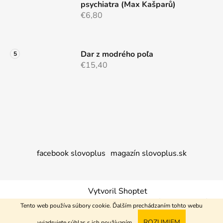
psychiatra (Max Kašparů)
€6,80
Dar z modrého poľa
€15,40
facebook slovoplus
magazín slovoplus.sk
Vytvoril Shoptet
Copyright 2026
Nakupujem+
. Všetky práva vyhradené.
Tento web používa súbory cookie. Ďalším prechádzaním tohto webu
ROZUMIEM
vyjadrujete súhlas s ich používaním.