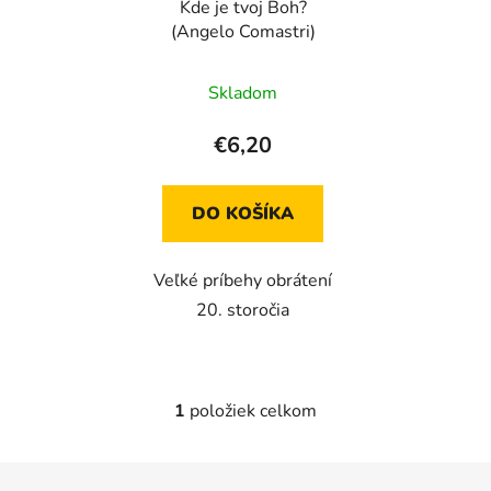
Kde je tvoj Boh?
o
d
(Angelo Comastri)
d
u
u
k
Skladom
k
t
t
o
€6,20
o
v
v
DO KOŠÍKA
Veľké príbehy obrátení
20. storočia
1
položiek celkom
O
v
l
Z