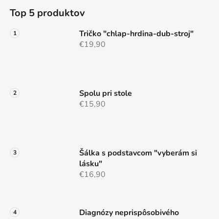
á
á
d
Top 5 produktov
p
a
ä
c
Tričko "chlap-hrdina-dub-stroj"
t
i
€19,90
e
i
p
e
r
v
Spolu pri stole
k
€15,90
y
v
ý
p
i
Šálka s podstavcom "vyberám si
s
lásku"
u
€16,90
Diagnózy neprispôsobivého