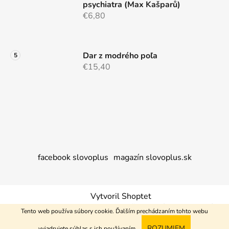
psychiatra (Max Kašparů)
€6,80
Dar z modrého poľa
€15,40
facebook slovoplus
magazín slovoplus.sk
Vytvoril Shoptet
Copyright 2026
Nakupujem+
. Všetky práva vyhradené.
Tento web používa súbory cookie. Ďalším prechádzaním tohto webu
ROZUMIEM
vyjadrujete súhlas s ich používaním.