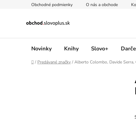
Prejsť
Obchodné podmienky
O nás a obchode
Ko
na
obsah
Novinky
Knihy
Slovo+
Darče
Domov
/
Predávané značky
/
Alberto Colombo, Davide Serra, 
B
o
č
n
ý
p
a
n
e