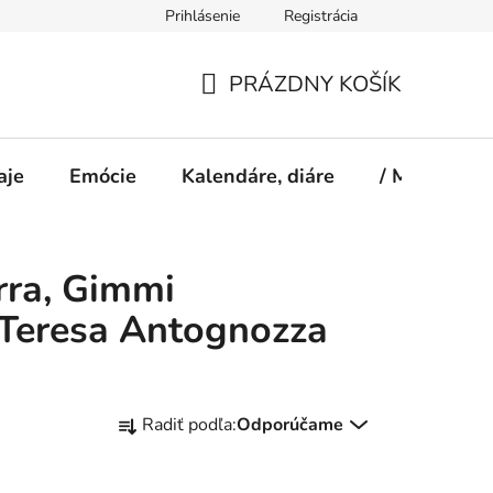
Prihlásenie
Registrácia
PRÁZDNY KOŠÍK
NÁKUPNÝ
KOŠÍK
aje
Emócie
Kalendáre, diáre
/ Magazín S
rra, Gimmi
a Teresa Antognozza
R
Radiť podľa:
Odporúčame
a
d