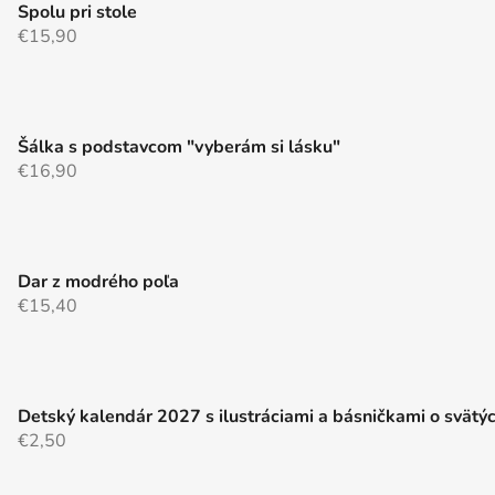
k
Spolu pri stole
y
€15,90
v
ý
p
i
Šálka s podstavcom "vyberám si lásku"
s
€16,90
u
Dar z modrého poľa
€15,40
Detský kalendár 2027 s ilustráciami a básničkami o svätý
€2,50