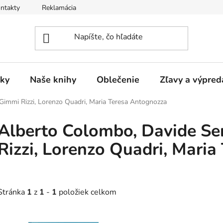
ntakty
Reklamácia
ky
Naše knihy
Oblečenie
Zľavy a výpred
Gimmi Rizzi, Lorenzo Quadri, Maria Teresa Antognozza
Alberto Colombo, Davide Se
Rizzi, Lorenzo Quadri, Mari
Stránka
1
z
1
-
1
položiek celkom
V