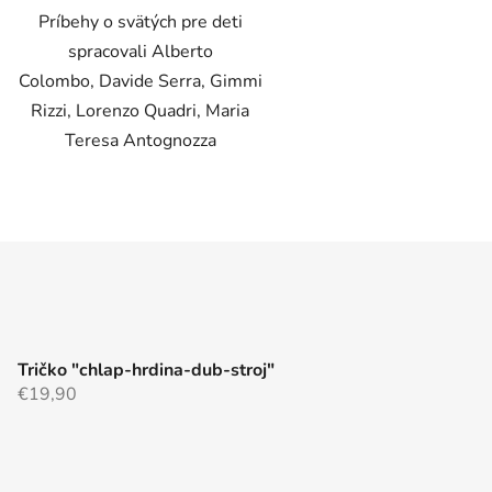
Príbehy o svätých pre deti
spracovali Alberto
Colombo, Davide Serra, Gimmi
Rizzi, Lorenzo Quadri, Maria
Teresa Antognozza
O
v
l
á
d
a
c
Tričko "chlap-hrdina-dub-stroj"
i
€19,90
e
p
r
v