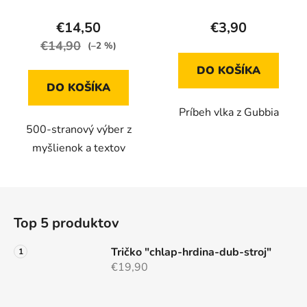
€14,50
€3,90
€14,90
(–2 %)
DO KOŠÍKA
DO KOŠÍKA
Príbeh vlka z Gubbia
500-stranový výber z
myšlienok a textov
Z
á
Top 5 produktov
p
ä
Tričko "chlap-hrdina-dub-stroj"
t
€19,90
i
e