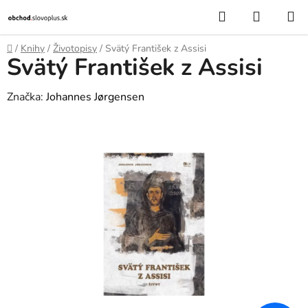
Prejsť
Hľadať
NÁKUP
na
KOŠÍK
obsah
Domov
/
Knihy
/
Životopisy
/
Svätý František z Assisi
Svätý František z Assisi
Značka:
Johannes Jørgensen