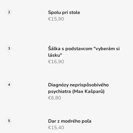
Spolu pri stole
€15,90
Šálka s podstavcom "vyberám si
lásku"
€16,90
Diagnózy neprispôsobivého
psychiatra (Max Kašparů)
€6,80
Dar z modrého poľa
€15,40