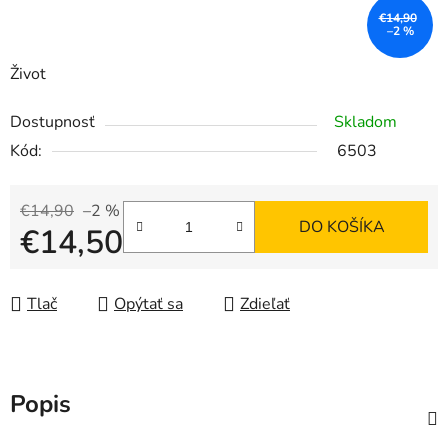
€14,90
–2 %
Život
Dostupnosť
Skladom
Kód:
6503
€14,90
–2 %
DO KOŠÍKA
€14,50
Jednotková cena:
Tlač
Opýtať sa
Zdieľať
Popis