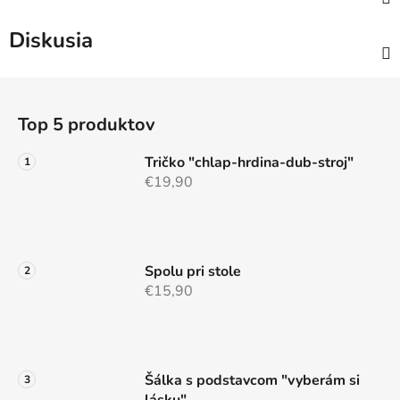
Diskusia
Z
á
Top 5 produktov
p
ä
Tričko "chlap-hrdina-dub-stroj"
t
€19,90
i
e
Spolu pri stole
€15,90
Šálka s podstavcom "vyberám si