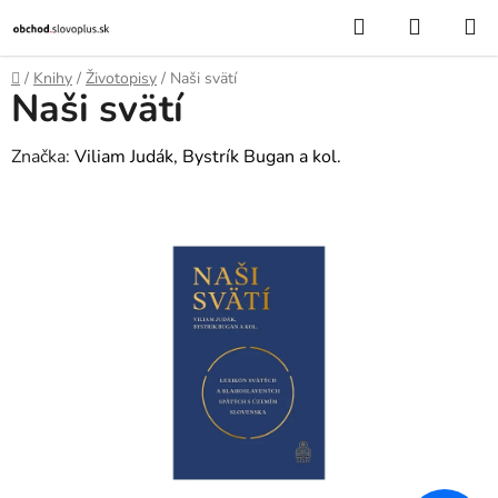
Prejsť
Hľadať
NÁKUP
na
KOŠÍK
obsah
Domov
/
Knihy
/
Životopisy
/
Naši svätí
Naši svätí
Značka:
Viliam Judák, Bystrík Bugan a kol.