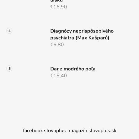
lásku"
€16,90
Diagnózy neprispôsobivého
psychiatra (Max Kašparů)
€6,80
Dar z modrého poľa
€15,40
facebook slovoplus
magazín slovoplus.sk