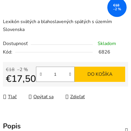
€18
–2 %
Lexikón svätých a blahoslavených spätých s územím
Slovenska
Dostupnosť
Skladom
Kód:
6826
€18
–2 %
DO KOŠÍKA
€17,50
Jednotková cena:
Tlač
Opýtať sa
Zdieľať
Popis