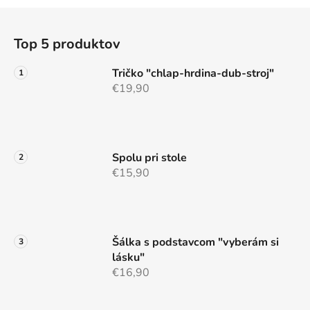
Z
á
Top 5 produktov
p
ä
Tričko "chlap-hrdina-dub-stroj"
t
€19,90
i
e
Spolu pri stole
€15,90
Šálka s podstavcom "vyberám si
lásku"
€16,90