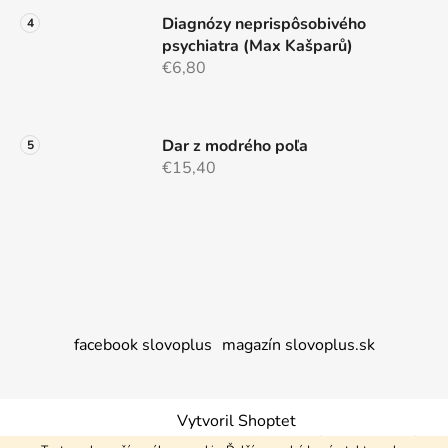
Diagnózy neprispôsobivého
psychiatra (Max Kašparů)
€6,80
Dar z modrého poľa
€15,40
facebook slovoplus
magazín slovoplus.sk
Vytvoril Shoptet
Copyright 2026
Nakupujem+
. Všetky práva vyhradené.