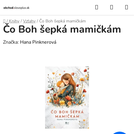
Prejsť
Hľadať
NÁKUP
na
KOŠÍK
obsah
Domov
/
Knihy
/
Vzťahy
/
Čo Boh šepká mamičkám
Čo Boh šepká mamičkám
Značka:
Hana Pinknerová