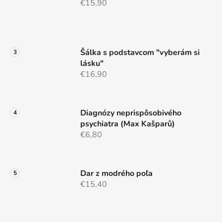
€15,90
Šálka s podstavcom "vyberám si
lásku"
€16,90
Diagnózy neprispôsobivého
psychiatra (Max Kašparů)
€6,80
Dar z modrého poľa
€15,40