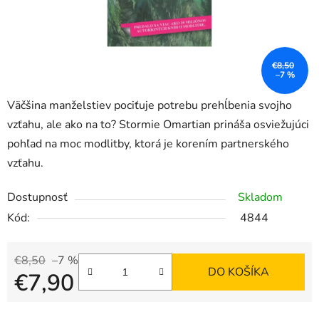
€8,50
–7 %
Väčšina manželstiev pociťuje potrebu prehĺbenia svojho
vzťahu, ale ako na to? Stormie Omartian prináša osviežujúci
pohľad na moc modlitby, ktorá je korením partnerského
vzťahu.
Dostupnosť
Skladom
Kód:
4844
€8,50
–7 %
DO KOŠÍKA
€7,90
Jednotková cena: