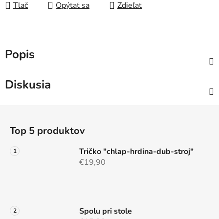
Tlač
Opýtať sa
Zdieľať
Popis
Diskusia
Z
á
Top 5 produktov
p
ä
Tričko "chlap-hrdina-dub-stroj"
t
€19,90
i
e
Spolu pri stole