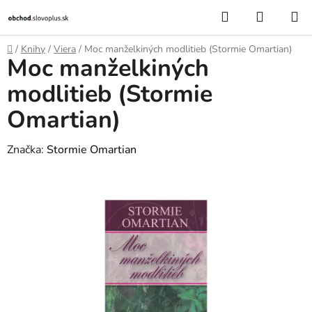
Prejsť
Hľadať
NÁKUP
na
KOŠÍK
obsah
Domov
/
Knihy
/
Viera
/
Moc manželkiných modlitieb (Stormie Omartian)
Moc manželkiných
modlitieb (Stormie
Omartian)
Značka:
Stormie Omartian