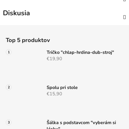
Diskusia
Z
á
Top 5 produktov
p
ä
Tričko "chlap-hrdina-dub-stroj"
t
€19,90
i
e
Spolu pri stole
€15,90
Šálka s podstavcom "vyberám si