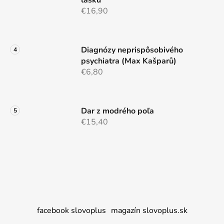
lásku"
€16,90
Diagnózy neprispôsobivého
psychiatra (Max Kašparů)
€6,80
Dar z modrého poľa
€15,40
facebook slovoplus
magazín slovoplus.sk