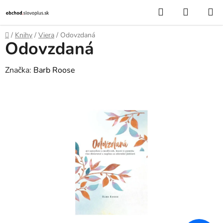
Prejsť
Hľadať
NÁKUP
na
KOŠÍK
obsah
Domov
/
Knihy
/
Viera
/
Odovzdaná
Odovzdaná
Značka:
Barb Roose