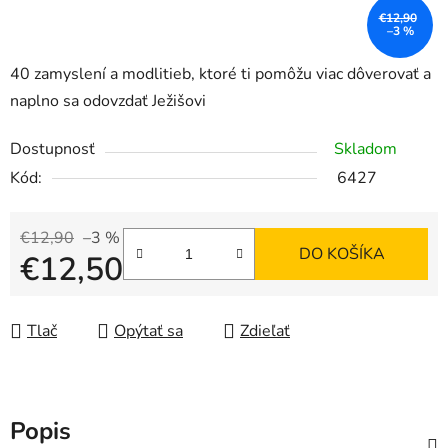
€12,90
–3 %
40 zamyslení a modlitieb, ktoré ti pomôžu viac dôverovať a
naplno sa odovzdať Ježišovi
Dostupnosť
Skladom
Kód:
6427
€12,90
–3 %
DO KOŠÍKA
€12,50
Jednotková cena:
Tlač
Opýtať sa
Zdieľať
Popis