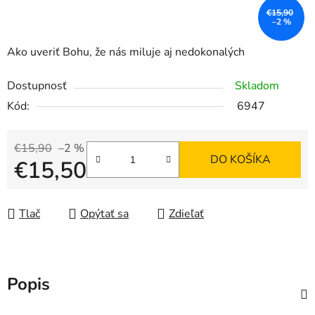
€15,90
–2 %
Ako uveriť Bohu, že nás miluje aj nedokonalých
Dostupnosť
Skladom
Kód:
6947
€15,90
–2 %
DO KOŠÍKA
€15,50
Jednotková cena:
Tlač
Opýtať sa
Zdieľať
Popis