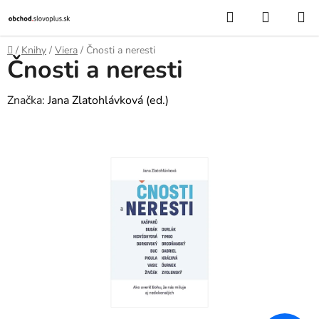
Prejsť
Hľadať
NÁKUP
na
KOŠÍK
obsah
Domov
/
Knihy
/
Viera
/
Čnosti a neresti
Čnosti a neresti
Značka:
Jana Zlatohlávková (ed.)