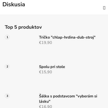
Diskusia
Z
á
Top 5 produktov
p
ä
Tričko "chlap-hrdina-dub-stroj"
t
€19,90
i
e
Spolu pri stole
€15,90
Šálka s podstavcom "vyberám si
lásku"
€16,90