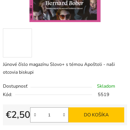
Júnové
číslo magazínu Slovo+ s témou Apoštoli - naši
otcovia biskupi
Dostupnosť
Skladom
Kód:
5519
€2,50
DO KOŠÍKA
Jednotková cena: