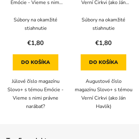
Emócie - Vieme s nimi
Verní Cirkvi (ako Ján
správne narábať
Havlík) (Elektronické
(Elektronické vydanie)
vydanie)
Súbory na okamžité
Súbory na okamžité
stiahnutie
stiahnutie
€1,80
€1,80
DO KOŠÍKA
DO KOŠÍKA
Júlové číslo magazínu
Augustové číslo
Slovo+ s témou Emócie -
magazínu Slovo+ s témou
Vieme s nimi právne
Verní Cirkvi (ako Ján
narábať?
Havlík)
Z
á