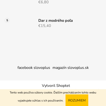
€6,80
Dar z modrého poľa
€15,40
facebook slovoplus
magazín slovoplus.sk
Vytvoril Shoptet
Copyright 2026
Nakupujem+
. Všetky práva vyhradené.
Tento web používa súbory cookie. Ďalším prechádzaním tohto webu
ROZUMIEM
vyjadrujete súhlas s ich používaním.
Odstúpiť od zmluvy