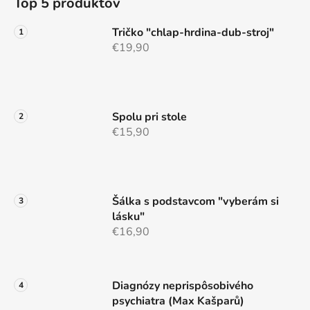
Top 5 produktov
p
ä
Tričko "chlap-hrdina-dub-stroj"
t
€19,90
i
e
Spolu pri stole
€15,90
Šálka s podstavcom "vyberám si
lásku"
€16,90
Diagnózy neprispôsobivého
psychiatra (Max Kašparů)