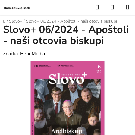
Prejsť
Hľadať
NÁKUP
na
KOŠÍK
obsah
Domov
/
Slovo+
/
Slovo+ 06/2024 - Apoštoli - naši otcovia biskupi
Slovo+ 06/2024 - Apoštoli
- naši otcovia biskupi
Značka:
BeneMedia