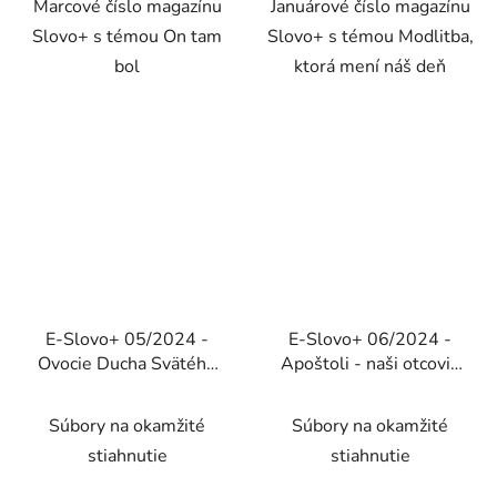
Marcové číslo magazínu
Januárové číslo magazínu
Slovo+ s témou On tam
Slovo+ s témou Modlitba,
bol
ktorá mení náš deň
E-Slovo+ 05/2024 -
E-Slovo+ 06/2024 -
Ovocie Ducha Svätého
Apoštoli - naši otcovia
(Elektronické vydanie)
biskupi (Elektronické
vydanie)
Súbory na okamžité
Súbory na okamžité
stiahnutie
stiahnutie