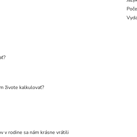
Jazyk
Poče
Vyda
ať?
m živote kalkulovať?
v v rodine sa nám krásne vrátili