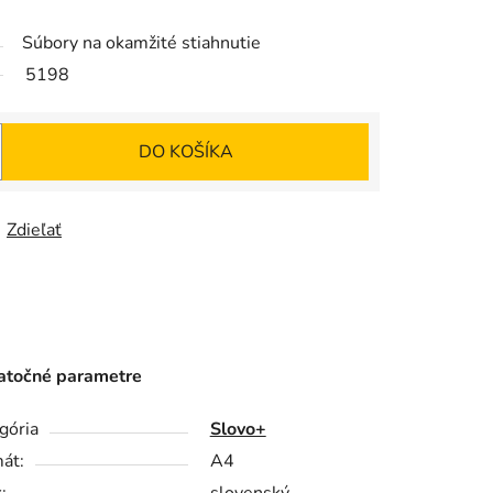
Súbory na okamžité stiahnutie
5198
DO KOŠÍKA
Zdieľať
točné parametre
gória
Slovo+
át:
A4