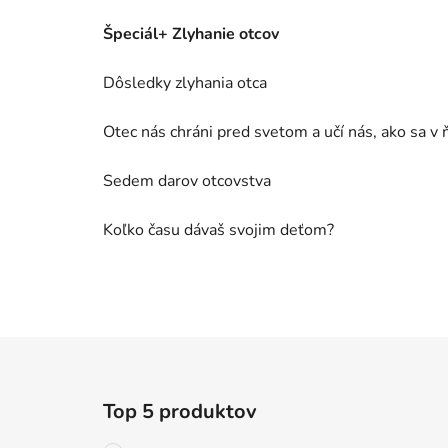
Špeciál+ Zlyhanie otcov
Dôsledky zlyhania otca
Otec nás chráni pred svetom a učí nás, ako sa v
Sedem darov otcovstva
Koľko času dávaš svojim deťom?
Z
á
Top 5 produktov
p