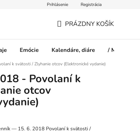
Prihlásenie
Registrácia
PRÁZDNY KOŠÍK
NÁKUPNÝ
KOŠÍK
aje
Emócie
Kalendáre, diáre
/ Magazín S
laní k svätosti / Zlyhanie otcov (Elektronické vydanie)
018 - Povolaní k
hanie otcov
vydanie)
nník — 15. 6. 2018 Povolaní k svätosti /