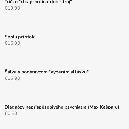
Tričko "chlap-hrdina-dub-stroj"
€19,90
Spolu pri stole
€15,90
Šálka s podstavcom "vyberám si lásku"
€16,90
Diagnózy neprispôsobivého psychiatra (Max Kašparů)
€6,80