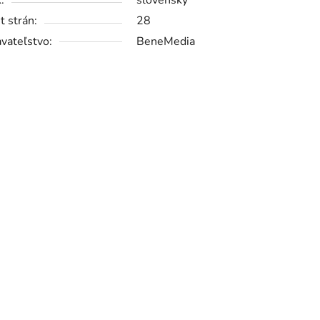
:
slovenský
t strán:
28
vateľstvo:
BeneMedia