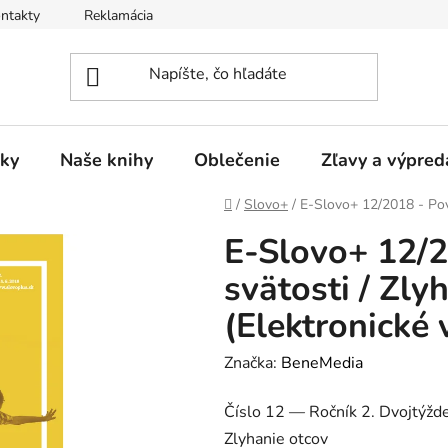
ntakty
Reklamácia
ky
Naše knihy
Oblečenie
Zľavy a výpred
Domov
/
Slovo+
/
E-Slovo+ 12/2018 - Povo
E-Slovo+ 12/2
svätosti / Zly
(Elektronické 
Značka:
BeneMedia
Číslo 12 — Ročník 2. Dvojtýžde
Zlyhanie otcov