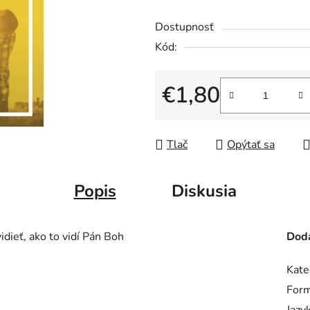
Dostupnosť
Kód:
€1,80
Jednotková cena:
Tlač
Opýtať sa
Popis
Diskusia
idieť, ako to vidí Pán Boh
Doda
Kate
Form