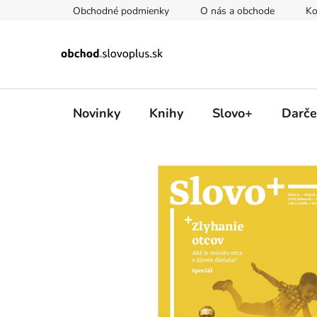
Prejsť
Obchodné podmienky
O nás a obchode
Ko
na
obsah
Novinky
Knihy
Slovo+
Darče