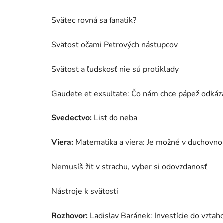
Svätec rovná sa fanatik?
Svätosť očami Petrových nástupcov
Svätosť a ľudskosť nie sú protiklady
Gaudete et exsultate: Čo nám chce pápež odkáz
Svedectvo:
List do neba
Viera:
Matematika a viera: Je možné v duchovno
Nemusíš žiť v strachu, vyber si odovzdanosť
Nástroje k svätosti
Rozhovor:
Ladislav Baránek: Investície do vzťaho