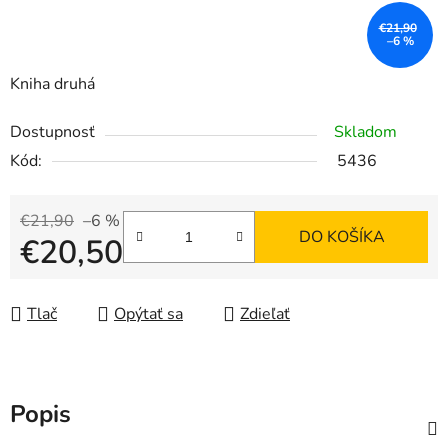
€21,90
–6 %
Kniha druhá
Dostupnosť
Skladom
Kód:
5436
€21,90
–6 %
DO KOŠÍKA
€20,50
Jednotková cena:
Tlač
Opýtať sa
Zdieľať
Popis