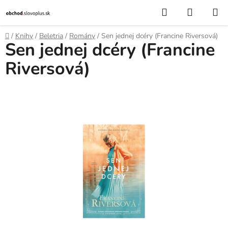
Prejsť
Hľadať
NÁKUP
na
KOŠÍK
obsah
Domov
/
Knihy
/
Beletria
/
Romány
/
Sen jednej dcéry (Francine Riversová)
Sen jednej dcéry (Francine
Riversová)