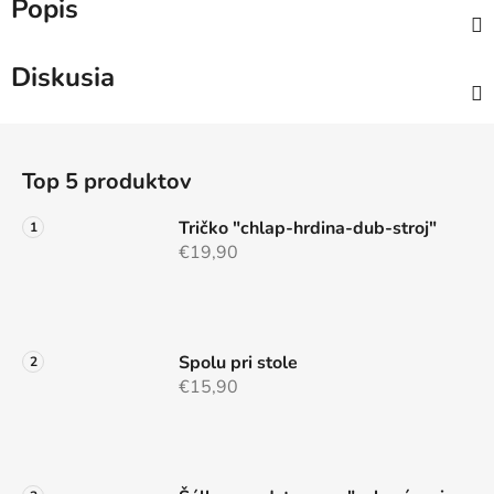
Popis
Diskusia
Z
á
Top 5 produktov
p
ä
Tričko "chlap-hrdina-dub-stroj"
t
€19,90
i
e
Spolu pri stole
€15,90