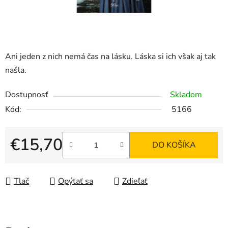
Ani jeden z nich nemá čas na lásku. Láska si ich však aj tak
našla.
Dostupnosť
Skladom
Kód:
5166
€15,70
DO KOŠÍKA
Jednotková cena:
Tlač
Opýtať sa
Zdieľať