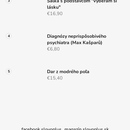
Šálka s podstavcom "vyberám si
lásku"
€16,90
Diagnózy neprispôsobivého
psychiatra (Max Kašparů)
€6,80
Dar z modrého poľa
€15,40
facebook slovoplus
magazín slovoplus.sk