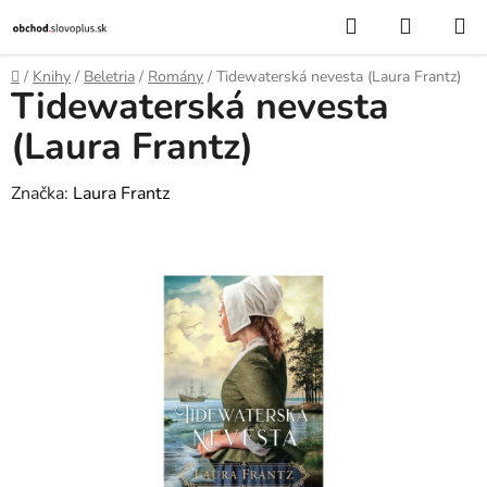
Prejsť
Hľadať
NÁKUP
na
KOŠÍK
obsah
Domov
/
Knihy
/
Beletria
/
Romány
/
Tidewaterská nevesta (Laura Frantz)
Tidewaterská nevesta
(Laura Frantz)
Značka:
Laura Frantz