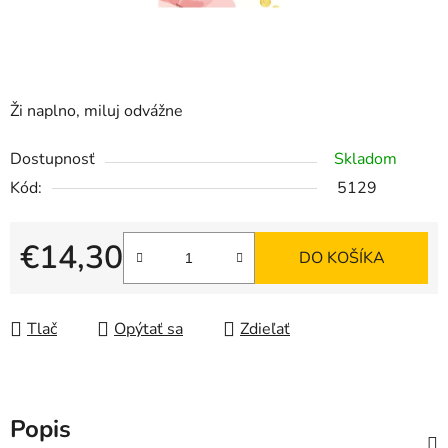
Ži naplno, miluj odvážne
Dostupnosť
Skladom
Kód:
5129
€14,30
DO KOŠÍKA
Jednotková cena:
Tlač
Opýtať sa
Zdieľať
Popis