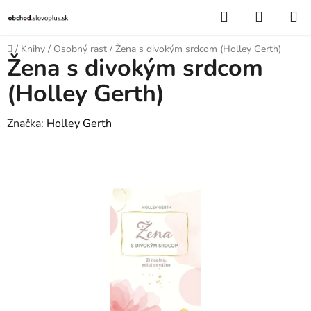
Prejsť
Hľadať
NÁKUP
na
KOŠÍK
obsah
Domov
/
Knihy
/
Osobný rast
/
Žena s divokým srdcom (Holley Gerth)
Žena s divokým srdcom
(Holley Gerth)
Značka:
Holley Gerth