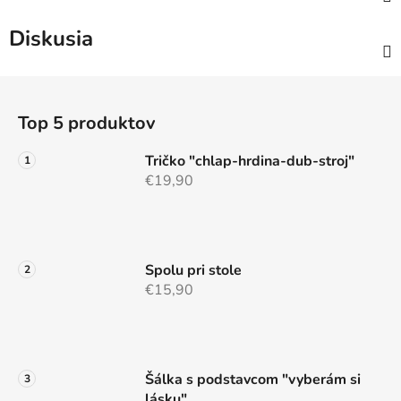
Diskusia
Z
á
Top 5 produktov
p
ä
Tričko "chlap-hrdina-dub-stroj"
t
€19,90
i
e
Spolu pri stole
€15,90
Šálka s podstavcom "vyberám si
lásku"