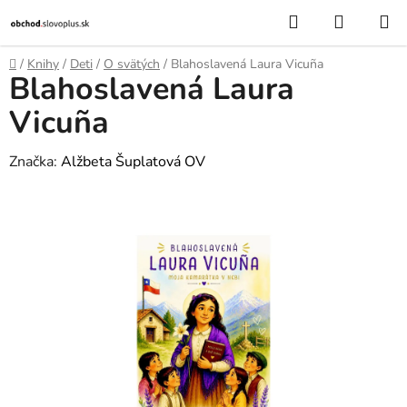
Prejsť
Hľadať
NÁKUP
na
KOŠÍK
obsah
Domov
/
Knihy
/
Deti
/
O svätých
/
Blahoslavená Laura Vicuña
Blahoslavená Laura
Vicuña
Značka:
Alžbeta Šuplatová OV