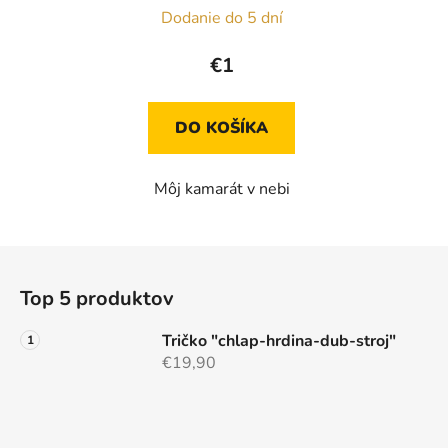
Dodanie do 5 dní
€1
DO KOŠÍKA
Môj kamarát v nebi
Z
á
Top 5 produktov
p
ä
Tričko "chlap-hrdina-dub-stroj"
t
€19,90
i
e