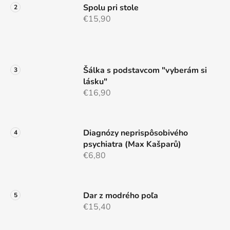
Spolu pri stole
€15,90
Šálka s podstavcom "vyberám si
lásku"
€16,90
Diagnózy neprispôsobivého
psychiatra (Max Kašparů)
€6,80
Dar z modrého poľa
€15,40