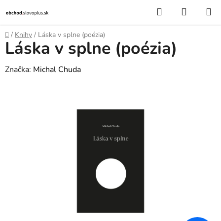
Prejsť
Hľadať
NÁKUP
na
KOŠÍK
obsah
Domov
/
Knihy
/
Láska v splne (poézia)
Láska v splne (poézia)
Značka:
Michal Chuda