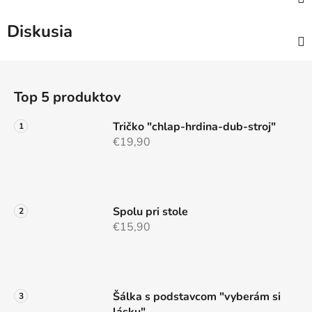
Diskusia
Z
á
Top 5 produktov
p
ä
Tričko "chlap-hrdina-dub-stroj"
t
€19,90
i
e
Spolu pri stole
€15,90
Šálka s podstavcom "vyberám si