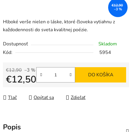
€12,90
–3 %
Hlboké verše nielen o láske, ktoré človeka vytiahnu z
každodennosti do sveta kvalitnej poézie.
Dostupnosť
Skladom
Kód:
5954
€12,90
–3 %
DO KOŠÍKA
€12,50
Jednotková cena:
Tlač
Opýtať sa
Zdieľať
Popis