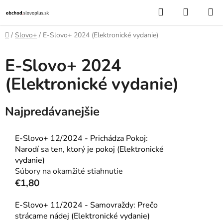
Prejsť
Hľadať
NÁKUP
na
KOŠÍK
obsah
Domov
/
Slovo+
/
E-Slovo+ 2024 (Elektronické vydanie)
E-Slovo+ 2024
(Elektronické vydanie)
Najpredávanejšie
E-Slovo+ 12/2024 - Prichádza Pokoj:
Narodí sa ten, ktorý je pokoj (Elektronické
vydanie)
Súbory na okamžité stiahnutie
€1,80
E-Slovo+ 11/2024 - Samovraždy: Prečo
strácame nádej (Elektronické vydanie)