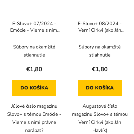
E-Slovo+ 07/2024 -
E-Slovo+ 08/2024 -
Emócie - Vieme s nimi
Verní Cirkvi (ako Ján
správne narábať
Havlík) (Elektronické
(Elektronické vydanie)
vydanie)
Súbory na okamžité
Súbory na okamžité
stiahnutie
stiahnutie
€1,80
€1,80
DO KOŠÍKA
DO KOŠÍKA
Júlové číslo magazínu
Augustové číslo
Slovo+ s témou Emócie -
magazínu Slovo+ s témou
Vieme s nimi právne
Verní Cirkvi (ako Ján
narábať?
Havlík)