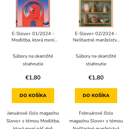
i
e
s
p
p
r
r
o
E-Slovo+ 01/2024 -
E-Slovo+ 02/2024 -
o
d
Modlitba, ktorá mení
Nešťastné manželstvá
d
u
náš deň (Elektronické
(Elektronické vydanie)
u
k
vydanie)
Súbory na okamžité
Súbory na okamžité
k
t
t
stiahnutie
stiahnutie
o
o
v
€1,80
€1,80
v
DO KOŠÍKA
DO KOŠÍKA
Januárové číslo magazínu
Februárové číslo
Slovo+ s témou Modlitba,
magazínu Slovo+ s témou
ktorá mení náš deň
Nešťastné manželstvá