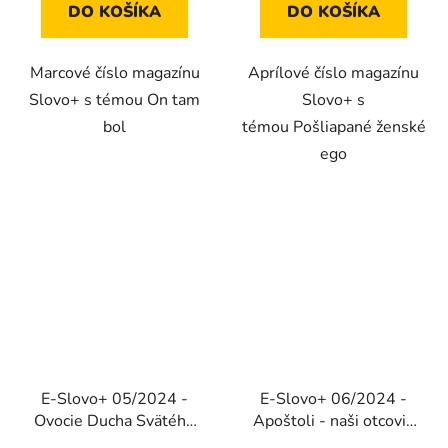
DO KOŠÍKA
DO KOŠÍKA
Marcové číslo magazínu
Aprílové číslo magazínu
Slovo+ s témou On tam
Slovo+ s
bol
témou Pošliapané ženské
ego
E-Slovo+ 05/2024 -
E-Slovo+ 06/2024 -
Ovocie Ducha Svätého
Apoštoli - naši otcovia
(Elektronické vydanie)
biskupi (Elektronické