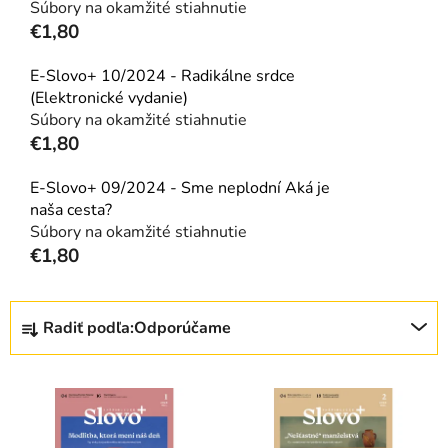
Súbory na okamžité stiahnutie
€1,80
E-Slovo+ 10/2024 - Radikálne srdce
(Elektronické vydanie)
Súbory na okamžité stiahnutie
€1,80
E-Slovo+ 09/2024 - Sme neplodní Aká je
naša cesta?
Súbory na okamžité stiahnutie
€1,80
R
Radiť podľa:
Odporúčame
a
d
V
e
ý
n
p
i