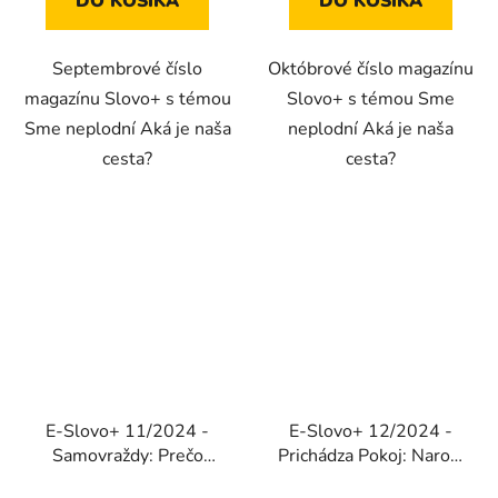
DO KOŠÍKA
DO KOŠÍKA
Septembrové číslo
Októbrové číslo magazínu
magazínu Slovo+ s témou
Slovo+ s témou Sme
Sme neplodní Aká je naša
neplodní Aká je naša
cesta?
cesta?
E-Slovo+ 11/2024 -
E-Slovo+ 12/2024 -
Samovraždy: Prečo
Prichádza Pokoj: Narodí
strácame nádej
sa ten, ktorý je pokoj