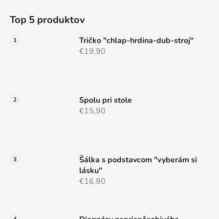
Z
á
á
d
Top 5 produktov
p
a
ä
c
Tričko "chlap-hrdina-dub-stroj"
t
i
€19,90
e
i
p
e
r
v
Spolu pri stole
k
€15,90
y
v
ý
p
i
Šálka s podstavcom "vyberám si
s
lásku"
u
€16,90