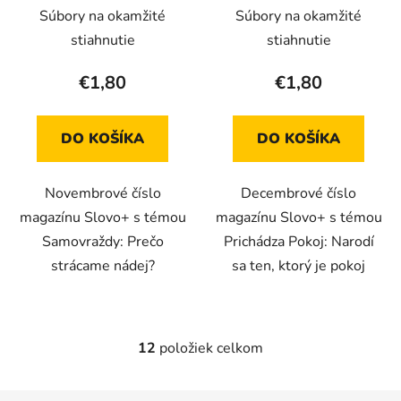
(Elektronické vydanie)
(Elektronické vydanie)
Súbory na okamžité
Súbory na okamžité
stiahnutie
stiahnutie
€1,80
€1,80
DO KOŠÍKA
DO KOŠÍKA
Novembrové číslo
Decembrové číslo
magazínu Slovo+ s témou
magazínu Slovo+ s témou
Samovraždy: Prečo
Prichádza Pokoj: Narodí
strácame nádej?
sa ten, ktorý je pokoj
12
položiek celkom
O
v
l