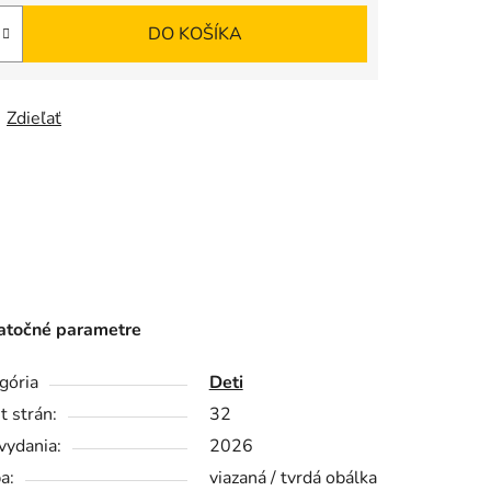
DO KOŠÍKA
Zdieľať
točné parametre
gória
Deti
t strán:
32
vydania:
2026
a:
viazaná / tvrdá obálka