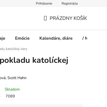
Prihlásenie
Registrácia
PRÁZDNY KOŠÍK
NÁKUPNÝ
KOŠÍK
aje
Emócie
Kalendáre, diáre
/ Magazín S
du katolíckej viery
pokladu katolíckej
vá, Scott Hahn
Skladom
7089