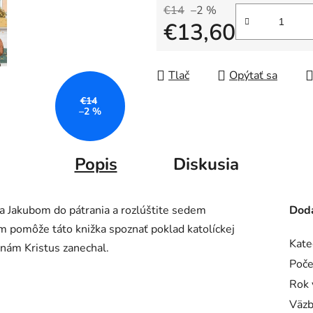
€14
–2 %
€13,60
Jednotková cena:
Tlač
Opýtať sa
€14
–2 %
Popis
Diskusia
 a Jakubom do pátrania a rozlúštite sedem
Doda
 pomôže táto knižka spoznať poklad katolíckej
Kate
 nám Kristus zanechal.
Poče
Rok 
Väzb