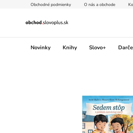
Prejsť
Obchodné podmienky
O nás a obchode
Ko
na
obsah
Novinky
Knihy
Slovo+
Darče