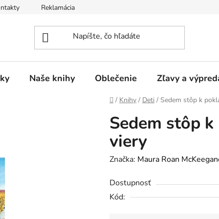
ntakty
Reklamácia
ky
Naše knihy
Oblečenie
Zľavy a výpred
Domov
/
Knihy
/
Deti
/
Sedem stôp k pokla
Sedem stôp k 
viery
Značka:
Maura Roan McKeegano
Dostupnosť
Kód: